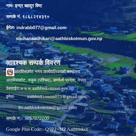
नामः इन्द्र बहादुर विष्ट
सम्पर्क नं. ९८६८२९४३९०
ईमेलः
indrabb077@gmail.com
suchanaadhikari@aathbiskotmun.gov.np
आवश्यक सम्पर्क विवरण
आठविसकोट नगर कार्यपालिकाको कार्यालय
आठविसकोट, रुकुम (पश्चिम), कर्णाली प्रदेश, नेपाल
www.aathbiskotmun.gov.np
वेबसाईट:
इमेल:
aathbiskotmun073@gmail.com
,
ito.aathbiskotmun@gmail.com
सम्पर्क नं. :
9857872100
Google Plus Code:- Q9P2+MP Aathbiskot