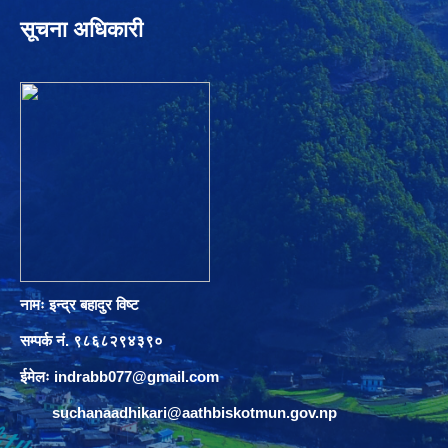
सूचना अधिकारी
नामः इन्द्र बहादुर विष्ट
सम्पर्क नं. ९८६८२९४३९०
ईमेलः
indrabb077@gmail.com
suchanaadhikari@aathbiskotmun.gov.np