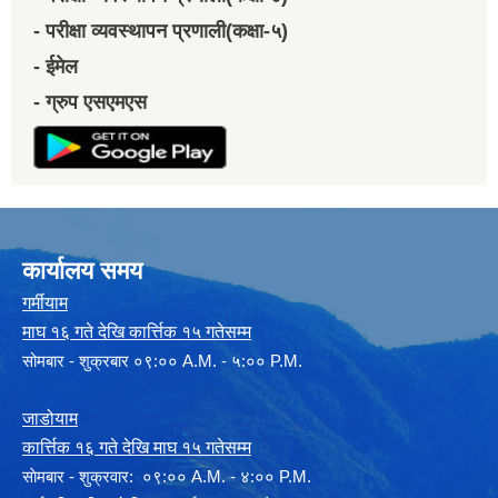
- परीक्षा व्यवस्थापन प्रणाली(कक्षा-५)
- ईमेल
- ग्रुप एसएमएस
कार्यालय समय
गर्मीयाम
माघ १६ गते देखि कार्त्तिक १५ गतेसम्म
सोमबार - शुक्रबार ०९:०० A.M. - ५:०० P.M.
जाडोयाम
कार्त्तिक १६ गते देखि माघ १५ गतेसम्म
साेमबार - शुक्रवार: ०९:०० A.M. - ४:०० P.M.