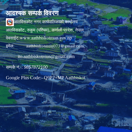
आवश्यक सम्पर्क विवरण
आठविसकोट नगर कार्यपालिकाको कार्यालय
आठविसकोट, रुकुम (पश्चिम), कर्णाली प्रदेश, नेपाल
www.aathbiskotmun.gov.np
वेबसाईट:
इमेल:
aathbiskotmun073@gmail.com
,
ito.aathbiskotmun@gmail.com
सम्पर्क नं. :
9857872100
Google Plus Code:- Q9P2+MP Aathbiskot