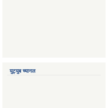
युट्युब च्यानल