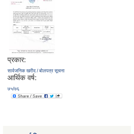
प्रकार:
सार्वजनिक खरीद / बोलपत्र सूचना
आर्थिक वर्ष:
७५/७६
स्थानीय तहको निर्वाचन सम्पन्न भएको एक वर्षभित्र भएका कार्यहरुको समिक्षा प्रतिवेदन