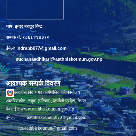
नामः इन्द्र बहादुर विष्ट
सम्पर्क नं. ९८६८२९४३९०
ईमेलः
indrabb077@gmail.com
suchanaadhikari@aathbiskotmun.gov.np
आवश्यक सम्पर्क विवरण
आठविसकोट नगर कार्यपालिकाको कार्यालय
आठविसकोट, रुकुम (पश्चिम), कर्णाली प्रदेश, नेपाल
www.aathbiskotmun.gov.np
वेबसाईट:
इमेल:
aathbiskotmun073@gmail.com
,
ito.aathbiskotmun@gmail.com