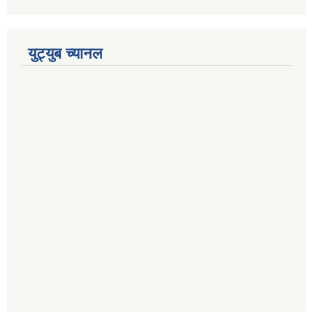
युट्युब च्यानल