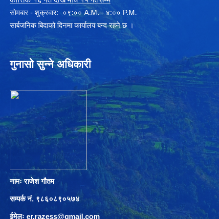
साेमबार - शुक्रवार: ०९:०० A.M. - ४:०० P.M.
सार्बजनिक बिदाको दिनमा कार्यालय बन्द रहने छ ।
गुनासो सुन्ने अधिकारी
नामः राजेश गौतम
सम्पर्क नं. ९८६०८९०५७४
ईमेलः
er.razess@gmail.com