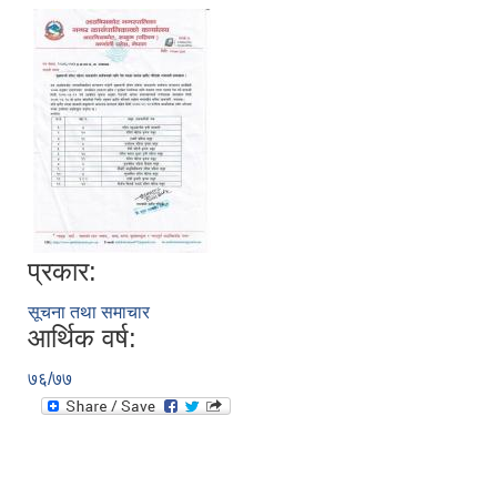
प्रकार:
सूचना तथा समाचार
आर्थिक वर्ष:
७६/७७
स्थानीय तहको निर्वाचन सम्पन्न भएको एक वर्षभित्र भएका कार्यहरुको समिक्षा प्रतिवेदन