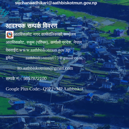
suchanaadhikari@aathbiskotmun.gov.np
आवश्यक सम्पर्क विवरण
आठविसकोट नगर कार्यपालिकाको कार्यालय
आठविसकोट, रुकुम (पश्चिम), कर्णाली प्रदेश, नेपाल
www.aathbiskotmun.gov.np
वेबसाईट:
इमेल:
aathbiskotmun073@gmail.com
,
ito.aathbiskotmun@gmail.com
सम्पर्क नं. :
9857872100
Google Plus Code:- Q9P2+MP Aathbiskot