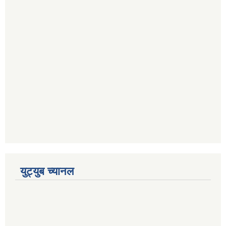
युट्युब च्यानल