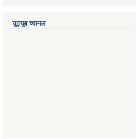
युट्युब च्यानल