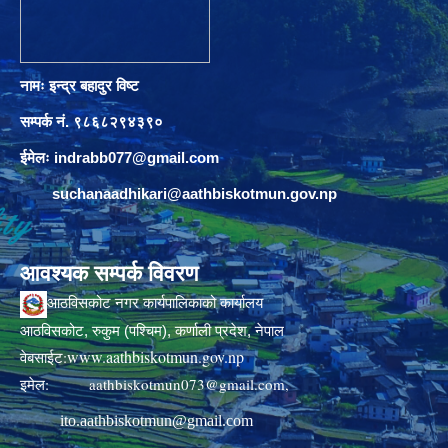
नामः इन्द्र बहादुर विष्ट
सम्पर्क नं. ९८६८२९४३९०
ईमेलः
indrabb077@gmail.com
suchanaadhikari@aathbiskotmun.gov.np
आवश्यक सम्पर्क विवरण
आठविसकोट नगर कार्यपालिकाको कार्यालय
आठविसकोट, रुकुम (पश्चिम), कर्णाली प्रदेश, नेपाल
www.aathbiskotmun.gov.np
वेबसाईट:
इमेल:
aathbiskotmun073@gmail.com
,
ito.aathbiskotmun@gmail.com