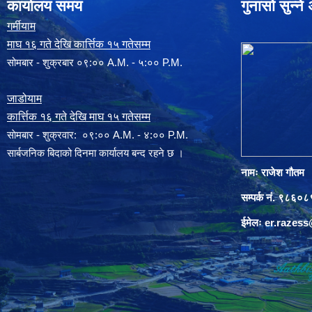
कार्यालय समय
गुनासो सुन्न
गर्मीयाम
माघ १६ गते देखि कार्त्तिक १५ गतेसम्म
सोमबार - शुक्रबार ०९:०० A.M. - ५:०० P.M.
जाडोयाम
कार्त्तिक १६ गते देखि माघ १५ गतेसम्म
साेमबार - शुक्रवार: ०९:०० A.M. - ४:०० P.M.
सार्बजनिक बिदाको दिनमा कार्यालय बन्द रहने छ ।
नामः राजेश गौतम
सम्पर्क नं. ९८६
ईमेलः
er.razes