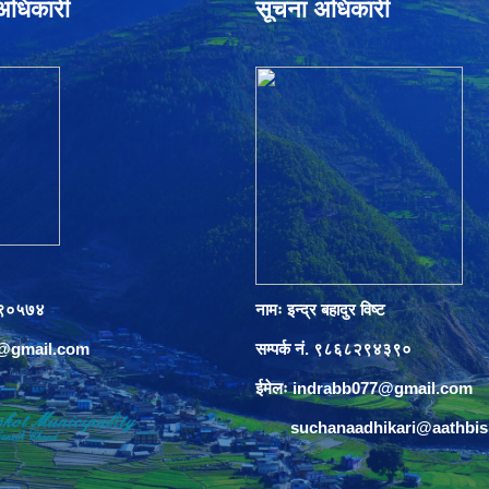
े अधिकारी
सूचना अधिकारी
०८९०५७४
नामः इन्द्र बहादुर विष्ट
s@gmail.com
सम्पर्क नं. ९८६८२९४३९०
ईमेलः
indrabb077@gmail.com
suchanaadhikari@aathbi