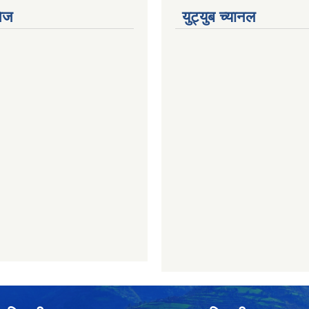
ेज
युट्युब च्यानल