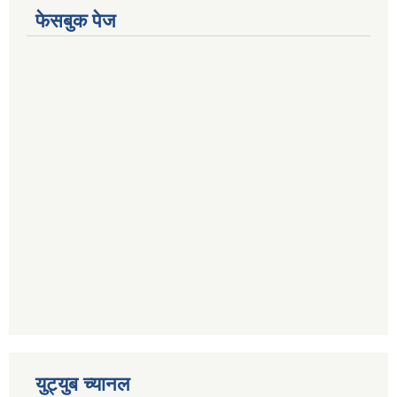
फेसबुक पेज
युट्युब च्यानल