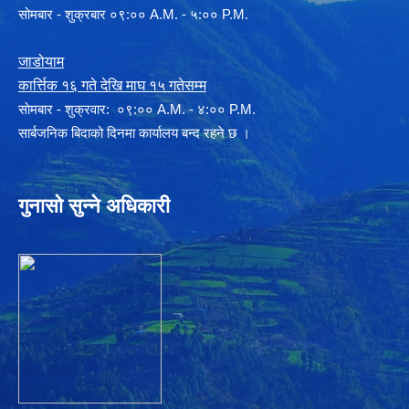
सोमबार - शुक्रबार ०९:०० A.M. - ५:०० P.M.
जाडोयाम
कार्त्तिक १६ गते देखि माघ १५ गतेसम्म
साेमबार - शुक्रवार: ०९:०० A.M. - ४:०० P.M.
सार्बजनिक बिदाको दिनमा कार्यालय बन्द रहने छ ।
गुनासो सुन्ने अधिकारी