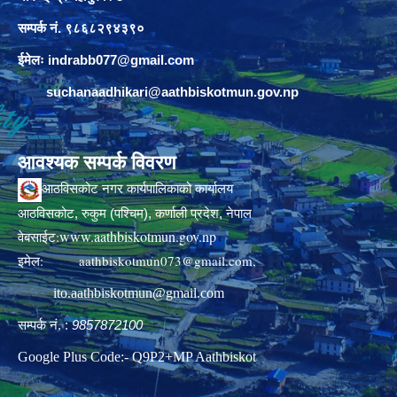
सम्पर्क नं. ९८६८२९४३९०
ईमेलः
indrabb077@gmail.com
suchanaadhikari@aathbiskotmun.gov.np
आवश्यक सम्पर्क विवरण
आठविसकोट नगर कार्यपालिकाको कार्यालय
आठविसकोट, रुकुम (पश्चिम), कर्णाली प्रदेश, नेपाल
www.aathbiskotmun.gov.np
वेबसाईट:
इमेल:
aathbiskotmun073@gmail.com
,
ito.aathbiskotmun@gmail.com
सम्पर्क नं. :
9857872100
Google Plus Code:- Q9P2+MP Aathbiskot