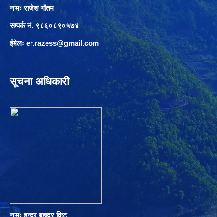
नामः राजेश गौतम
सम्पर्क नं. ९८६०८९०५७४
ईमेलः
er.razess@gmail.com
सूचना अधिकारी
नामः इन्द्र बहादुर विष्ट