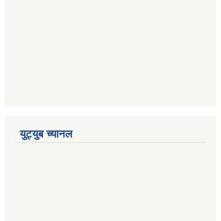
युट्युब च्यानल