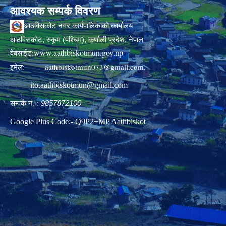
आवश्यक सम्पर्क विवरण
आठविसकोट नगर कार्यपालिकाको कार्यालय
आठविसकोट, रुकुम (पश्चिम), कर्णाली प्रदेश, नेपाल
www.aathbiskotmun.gov.np
वेबसाईट:
इमेल:
aathbiskotmun073@gmail.com
,
ito.aathbiskotmun@gmail.com
सम्पर्क नं. :
9857872100
Google Plus Code:- Q9P2+MP Aathbiskot