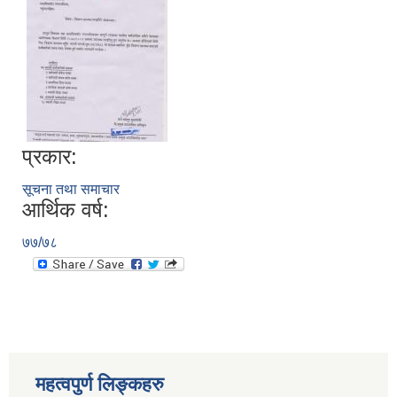
प्रकार:
सूचना तथा समाचार
आर्थिक वर्ष:
७७/७८
स्थानीय तहको निर्वाचन सम्पन्न भएको एक वर्षभित्र भएका कार्यहरुको समिक्षा प्रतिवेदन
महत्वपुर्ण लिङ्कहरु