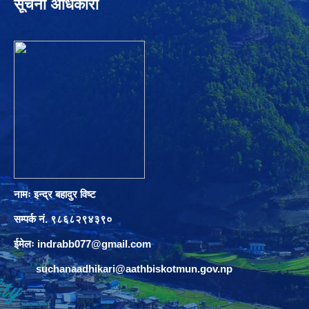
सूचना अधिकारी
नामः इन्द्र बहादुर विष्ट
सम्पर्क नं. ९८६८२९४३९०
ईमेलः
indrabb077@gmail.com
suchanaadhikari@aathbiskotmun.gov.np