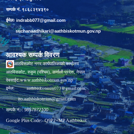
सम्पर्क नं. ९८६८२९४३९०
ईमेलः
indrabb077@gmail.com
suchanaadhikari@aathbiskotmun.gov.np
आवश्यक सम्पर्क विवरण
आठविसकोट नगर कार्यपालिकाको कार्यालय
आठविसकोट, रुकुम (पश्चिम), कर्णाली प्रदेश, नेपाल
www.aathbiskotmun.gov.np
वेबसाईट:
इमेल:
aathbiskotmun073@gmail.com
,
ito.aathbiskotmun@gmail.com
सम्पर्क नं. :
9857872100
Google Plus Code:- Q9P2+MP Aathbiskot