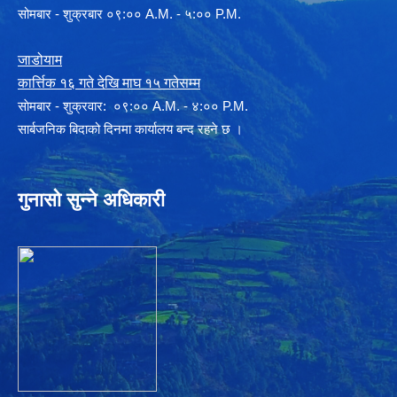
सोमबार - शुक्रबार ०९:०० A.M. - ५:०० P.M.
जाडोयाम
कार्त्तिक १६ गते देखि माघ १५ गतेसम्म
साेमबार - शुक्रवार: ०९:०० A.M. - ४:०० P.M.
सार्बजनिक बिदाको दिनमा कार्यालय बन्द रहने छ ।
गुनासो सुन्ने अधिकारी