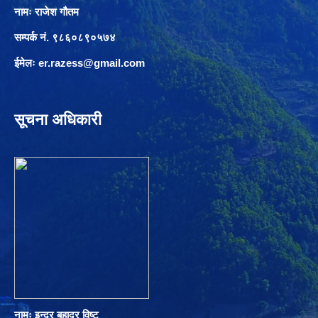
नामः राजेश गौतम
सम्पर्क नं. ९८६०८९०५७४
ईमेलः
er.razess@gmail.com
सूचना अधिकारी
नामः इन्द्र बहादुर विष्ट