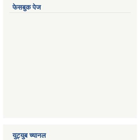
फेसबुक पेज
युट्युब च्यानल