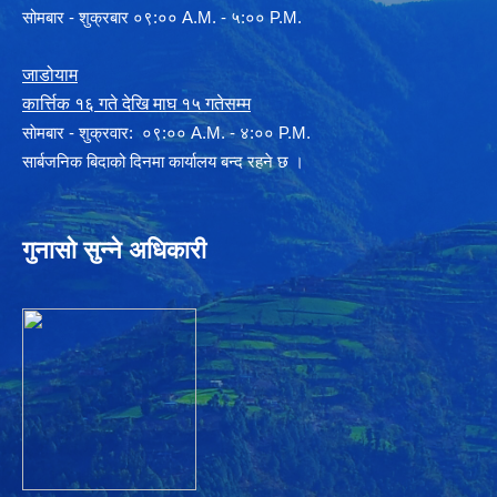
सोमबार - शुक्रबार ०९:०० A.M. - ५:०० P.M.
जाडोयाम
कार्त्तिक १६ गते देखि माघ १५ गतेसम्म
साेमबार - शुक्रवार: ०९:०० A.M. - ४:०० P.M.
सार्बजनिक बिदाको दिनमा कार्यालय बन्द रहने छ ।
गुनासो सुन्ने अधिकारी