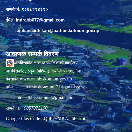
सम्पर्क नं. ९८६८२९४३९०
ईमेलः
indrabb077@gmail.com
suchanaadhikari@aathbiskotmun.gov.np
आवश्यक सम्पर्क विवरण
आठविसकोट नगर कार्यपालिकाको कार्यालय
आठविसकोट, रुकुम (पश्चिम), कर्णाली प्रदेश, नेपाल
www.aathbiskotmun.gov.np
वेबसाईट:
इमेल:
aathbiskotmun073@gmail.com
,
ito.aathbiskotmun@gmail.com
सम्पर्क नं. :
9857872100
Google Plus Code:- Q9P2+MP Aathbiskot