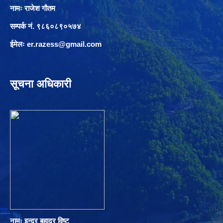
नामः राजेश गौतम
सम्पर्क नं. ९८६०८९०५७४
ईमेलः
er.razess@gmail.com
सूचना अधिकारी
नामः इन्द्र बहादुर विष्ट