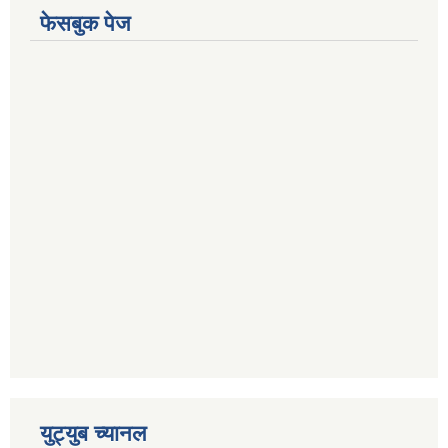
फेसबुक पेज
युट्युब च्यानल