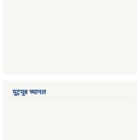
युट्युब च्यानल