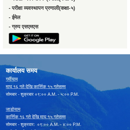
- परीक्षा व्यवस्थापन प्रणाली(कक्षा-५)
- ईमेल
- ग्रुप एसएमएस
कार्यालय समय
गर्मीयाम
माघ १६ गते देखि कार्त्तिक १५ गतेसम्म
सोमबार - शुक्रबार ०९:०० A.M. - ५:०० P.M.
जाडोयाम
कार्त्तिक १६ गते देखि माघ १५ गतेसम्म
साेमबार - शुक्रवार: ०९:०० A.M. - ४:०० P.M.