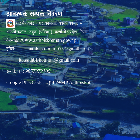
आवश्यक सम्पर्क विवरण
आठविसकोट नगर कार्यपालिकाको कार्यालय
आठविसकोट, रुकुम (पश्चिम), कर्णाली प्रदेश, नेपाल
www.aathbiskotmun.gov.np
वेबसाईट:
इमेल:
aathbiskotmun073@gmail.com
,
ito.aathbiskotmun@gmail.com
सम्पर्क नं. :
9857872100
Google Plus Code:- Q9P2+MP Aathbiskot