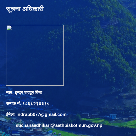
सूचना अधिकारी
नामः इन्द्र बहादुर विष्ट
सम्पर्क नं. ९८६८२९४३९०
ईमेलः
indrabb077@gmail.com
suchanaadhikari@aathbiskotmun.gov.np