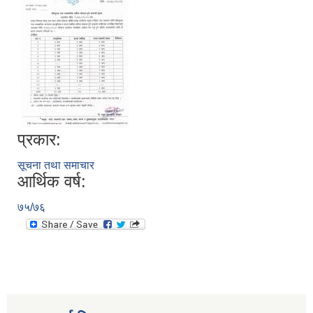
प्रकार:
सूचना तथा समाचार
आर्थिक वर्ष:
७५/७६
स्थानीय तहको निर्वाचन सम्पन्न भएको एक वर्षभित्र भएका कार्यहरुको समिक्षा प्रतिवेदन