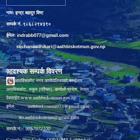
नामः इन्द्र बहादुर विष्ट
सम्पर्क नं. ९८६८२९४३९०
ईमेलः
indrabb077@gmail.com
suchanaadhikari@aathbiskotmun.gov.np
आवश्यक सम्पर्क विवरण
आठविसकोट नगर कार्यपालिकाको कार्यालय
आठविसकोट, रुकुम (पश्चिम), कर्णाली प्रदेश, नेपाल
www.aathbiskotmun.gov.np
वेबसाईट:
इमेल:
aathbiskotmun073@gmail.com
,
ito.aathbiskotmun@gmail.com
सम्पर्क नं. :
9857872100
Google Plus Code:- Q9P2+MP Aathbiskot