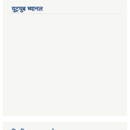
युट्युब च्यानल