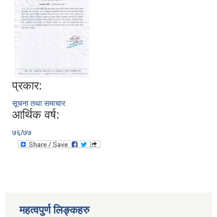
प्रकार:
सूचना तथा समाचार
आर्थिक वर्ष:
७६/७७
स्थानीय तहको निर्वाचन सम्पन्न भएको एक वर्षभित्र भएका कार्यहरुको समिक्षा प्रतिवेदन
महत्वपुर्ण लिङ्कहरु