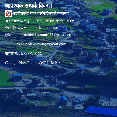
आवश्यक सम्पर्क विवरण
आठविसकोट नगर कार्यपालिकाको कार्यालय
आठविसकोट, रुकुम (पश्चिम), कर्णाली प्रदेश, नेपाल
www.aathbiskotmun.gov.np
वेबसाईट:
इमेल:
aathbiskotmun073@gmail.com
,
ito.aathbiskotmun@gmail.com
सम्पर्क नं. :
9857872100
Google Plus Code:- Q9P2+MP Aathbiskot