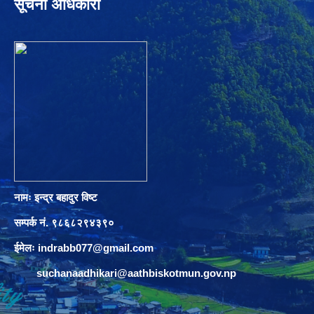
सूचना अधिकारी
नामः इन्द्र बहादुर विष्ट
सम्पर्क नं. ९८६८२९४३९०
ईमेलः
indrabb077@gmail.com
suchanaadhikari@aathbiskotmun.gov.np