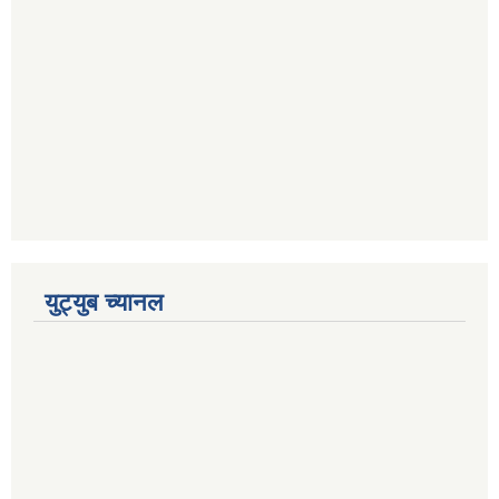
युट्युब च्यानल