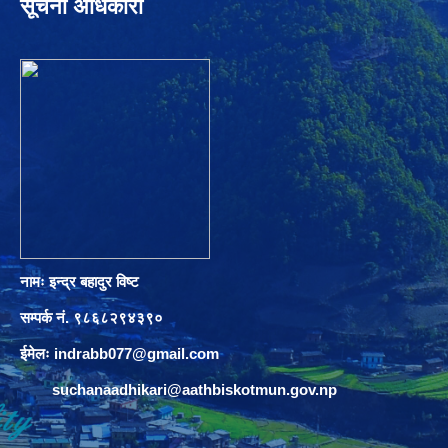
सूचना अधिकारी
नामः इन्द्र बहादुर विष्ट
सम्पर्क नं. ९८६८२९४३९०
ईमेलः
indrabb077@gmail.com
suchanaadhikari@aathbiskotmun.gov.np