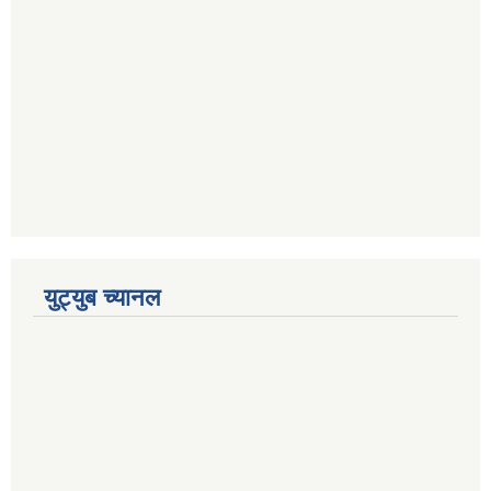
युट्युब च्यानल