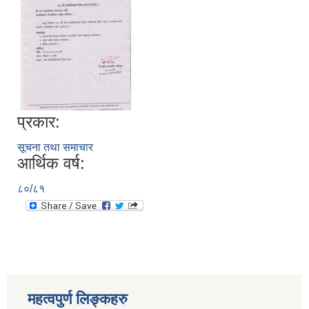
प्रकार:
सूचना तथा समाचार
आर्थिक वर्ष:
८०/८१
स्थानीय तहको निर्वाचन सम्पन्न भएको एक वर्षभित्र भएका कार्यहरुको समिक्षा प्रतिवेदन
महत्वपुर्ण लिङ्कहरु