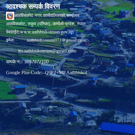
आवश्यक सम्पर्क विवरण
आठविसकोट नगर कार्यपालिकाको कार्यालय
आठविसकोट, रुकुम (पश्चिम), कर्णाली प्रदेश, नेपाल
www.aathbiskotmun.gov.np
वेबसाईट:
इमेल:
aathbiskotmun073@gmail.com
,
ito.aathbiskotmun@gmail.com
सम्पर्क नं. :
9857872100
Google Plus Code:- Q9P2+MP Aathbiskot