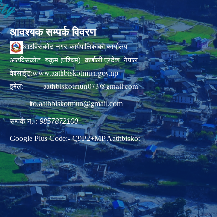
आवश्यक सम्पर्क विवरण
आठविसकोट नगर कार्यपालिकाको कार्यालय
आठविसकोट, रुकुम (पश्चिम), कर्णाली प्रदेश, नेपाल
www.aathbiskotmun.gov.np
वेबसाईट:
इमेल:
aathbiskotmun073@gmail.com
,
ito.aathbiskotmun@gmail.com
सम्पर्क नं. :
9857872100
Google Plus Code:- Q9P2+MP Aathbiskot