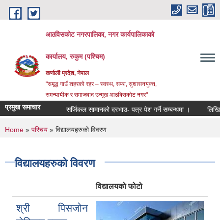
Skip to main content
आठविसकोट नगरपालिका, नगर कार्यपालिकाको
कार्यालय, रुकुम (पश्चिम)
कर्णाली प्रदेश, नेपाल
"समृद्ध गाउँ शहरको रहर – स्वस्थ, सफा, सुशासनयुक्त,
समन्यायीक र समाजवाद उन्मूख आठबिसकोट नगर"
प्रमुख समाचार
सर्जिकल सामानको दरभाउ- पत्र पेश गर्ने सम्बन्धमा ।
लिखित परीक्षा
You are here
Home
»
परिचय
» विद्यालयहरुको विवरण
विद्यालयहरुको विवरण
विद्यालयको फोटो
श्री पिसजोन