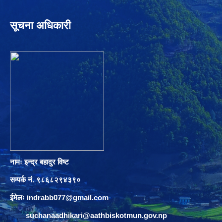
सूचना अधिकारी
नामः इन्द्र बहादुर विष्ट
सम्पर्क नं. ९८६८२९४३९०
ईमेलः
indrabb077@gmail.com
suchanaadhikari@aathbiskotmun.gov.np