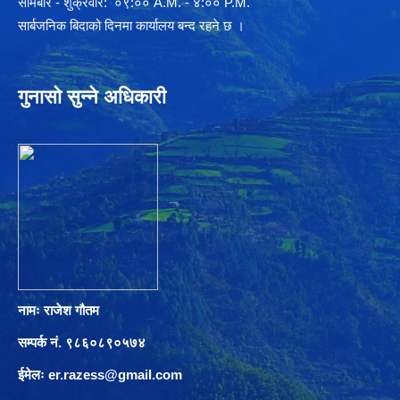
साेमबार - शुक्रवार: ०९:०० A.M. - ४:०० P.M.
सार्बजनिक बिदाको दिनमा कार्यालय बन्द रहने छ ।
गुनासो सुन्ने अधिकारी
नामः राजेश गौतम
सम्पर्क नं. ९८६०८९०५७४
ईमेलः
er.razess@gmail.com