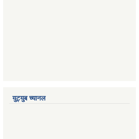
युट्युब च्यानल