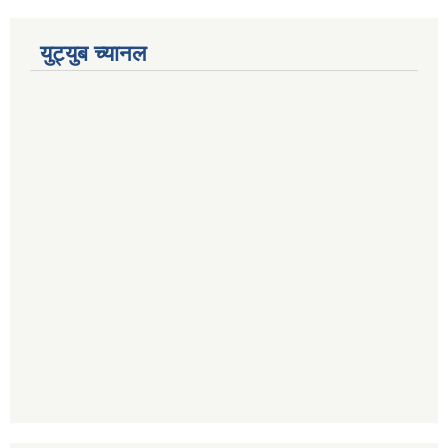
युट्युब च्यानल