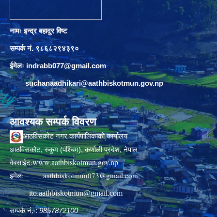
नामः इन्द्र बहादुर विष्ट
सम्पर्क नं. ९८६८२९४३९०
ईमेलः
indrabb077@gmail.com
suchanaadhikari@aathbiskotmun.gov.np
आवश्यक सम्पर्क विवरण
आठविसकोट नगर कार्यपालिकाको कार्यालय
आठविसकोट, रुकुम (पश्चिम), कर्णाली प्रदेश, नेपाल
www.aathbiskotmun.gov.np
वेबसाईट:
इमेल:
aathbiskotmun073@gmail.com
,
ito.aathbiskotmun@gmail.com
सम्पर्क नं. :
9857872100