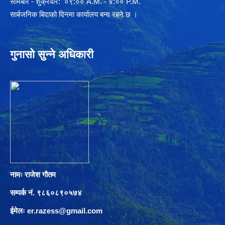
साेमबार - शुक्रवार: ०९:०० A.M. - ४:०० P.M.
सार्बजनिक बिदाको दिनमा कार्यालय बन्द रहने छ ।
गुनासो सुन्ने अधिकारी
नामः राजेश गौतम
सम्पर्क नं. ९८६०८९०५७४
ईमेलः
er.razess@gmail.com