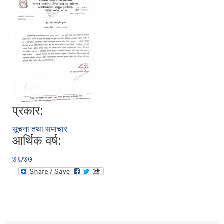
प्रकार:
सूचना तथा समाचार
आर्थिक वर्ष:
७६/७७
स्थानीय तहको निर्वाचन सम्पन्न भएको एक वर्षभित्र भएका कार्यहरुको समिक्षा प्रतिवेदन