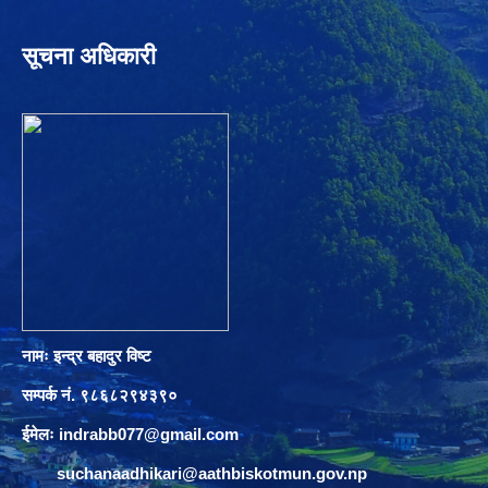
सूचना अधिकारी
नामः इन्द्र बहादुर विष्ट
सम्पर्क नं. ९८६८२९४३९०
ईमेलः
indrabb077@gmail.com
suchanaadhikari@aathbiskotmun.gov.np