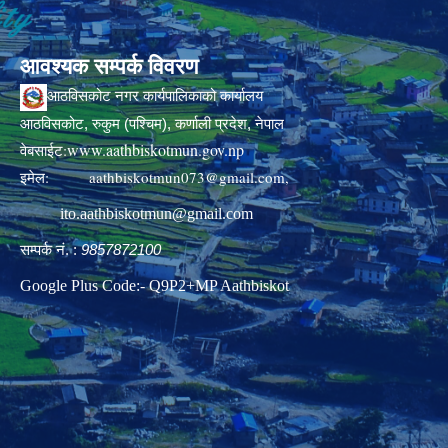
आवश्यक सम्पर्क विवरण
आठविसकोट नगर कार्यपालिकाको कार्यालय
आठविसकोट, रुकुम (पश्चिम), कर्णाली प्रदेश, नेपाल
www.aathbiskotmun.gov.np
वेबसाईट:
इमेल:
aathbiskotmun073@gmail.com
,
ito.aathbiskotmun@gmail.com
सम्पर्क नं. :
9857872100
Google Plus Code:- Q9P2+MP Aathbiskot