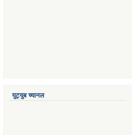
युट्युब च्यानल