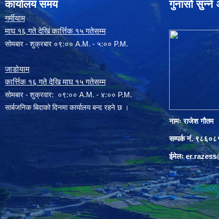
कार्यालय समय
गुनासो सुन्न
गर्मीयाम
माघ १६ गते देखि कार्त्तिक १५ गतेसम्म
सोमबार - शुक्रबार ०९:०० A.M. - ५:०० P.M.
जाडोयाम
कार्त्तिक १६ गते देखि माघ १५ गतेसम्म
साेमबार - शुक्रवार: ०९:०० A.M. - ४:०० P.M.
सार्बजनिक बिदाको दिनमा कार्यालय बन्द रहने छ ।
नामः राजेश गौतम
सम्पर्क नं. ९८६
ईमेलः
er.razes