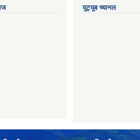
ेज
युट्युब च्यानल