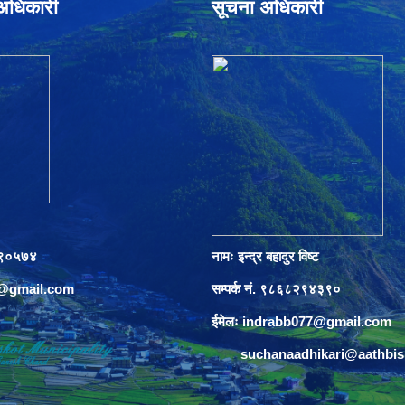
े अधिकारी
सूचना अधिकारी
०८९०५७४
नामः इन्द्र बहादुर विष्ट
s@gmail.com
सम्पर्क नं. ९८६८२९४३९०
ईमेलः
indrabb077@gmail.com
suchanaadhikari@aathbi