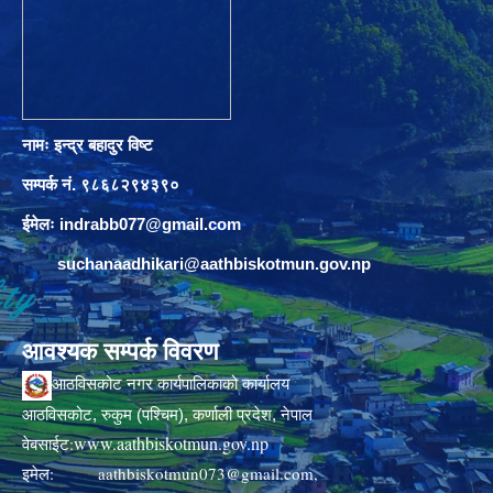
नामः इन्द्र बहादुर विष्ट
सम्पर्क नं. ९८६८२९४३९०
ईमेलः
indrabb077@gmail.com
suchanaadhikari@aathbiskotmun.gov.np
आवश्यक सम्पर्क विवरण
आठविसकोट नगर कार्यपालिकाको कार्यालय
आठविसकोट, रुकुम (पश्चिम), कर्णाली प्रदेश, नेपाल
www.aathbiskotmun.gov.np
वेबसाईट:
इमेल:
aathbiskotmun073@gmail.com
,