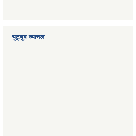
युट्युब च्यानल