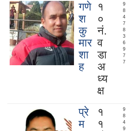
गणे
१
9
8
श
०
4
7
कु
नं.
8
3
मार
व
6
9
शा
डा
7
7
ह
अ
ध्य
क्ष
प्रे
१
9
8
म
१
4
9