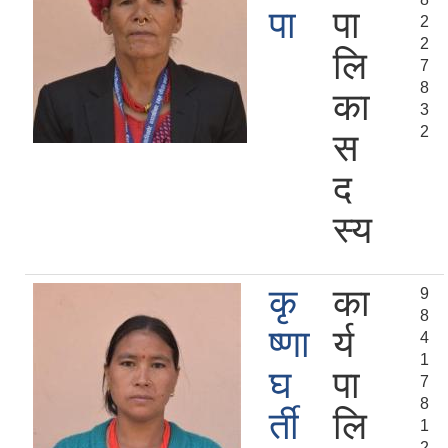
पा
पा
2
2
लि
7
8
का
3
2
स
द
स्य
कृ
का
9
8
ष्णा
र्य
4
1
घ
पा
7
8
र्ती
लि
1
2