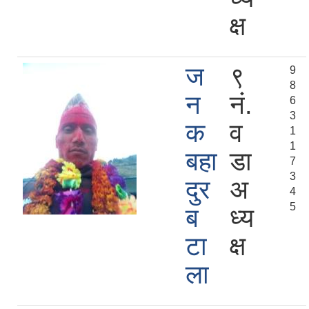
क्ष
ज
९
9
8
न
नं.
6
3
क
व
1
1
बहा
डा
7
3
दुर
अ
4
5
ब
ध्य
टा
क्ष
ला