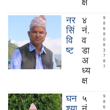
क्ष
नर
४
9
8
सिं
नं.
6
8
वि
व
0
8
ष्ट
डा
3
7
अ
8
7
ध्य
क्ष
घन
५
9
8
श्या
नं.
6