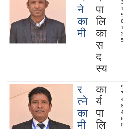
3
ने
पा
1
5
का
लि
8
1
मी
का
2
5
स
द
स्य
र
का
9
7
त्ने
र्य
4
8
का
पा
4
8
मी
लि
0