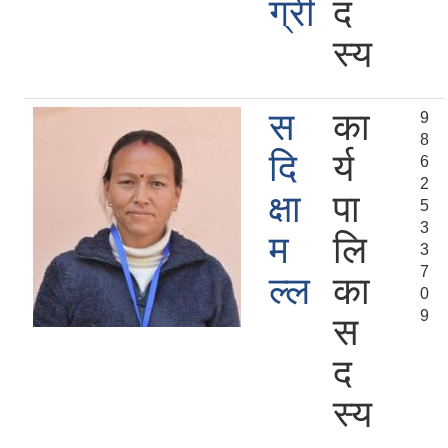
ग्री
द
स्य
स
का
9
8
दि
र्य
6
2
क्षा
पा
5
3
म
लि
3
7
ल्ल
का
0
9
स
द
स्य