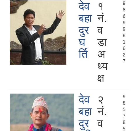
देव
१
9
8
बहा
नं.
6
9
दुर
व
9
8
घ
डा
1
6
र्ति
अ
2
7
ध्य
क्ष
देव
२
9
8
बहा
नं.
5
7
दुर
व
8
5