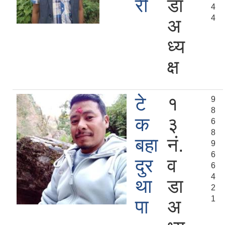
री
डा
4
4
अ
ध्य
क्ष
टे
१
9
8
क
३
6
8
बहा
नं.
9
6
दुर
व
6
4
था
डा
2
1
पा
अ