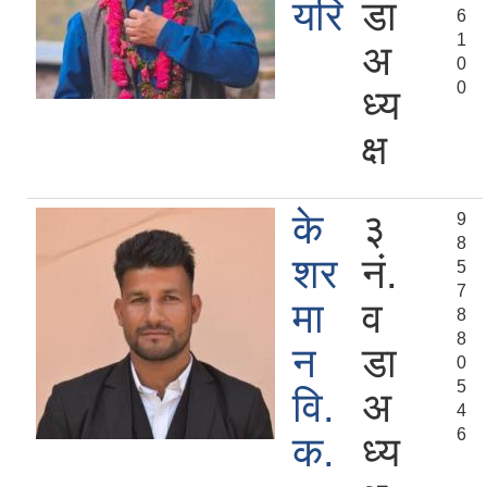
यरि
डा
6
1
अ
0
0
ध्य
क्ष
के
३
9
8
शर
नं.
5
7
मा
व
8
8
न
डा
0
5
वि.
अ
4
6
क.
ध्य