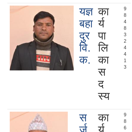
यज्ञ
का
9
8
बहा
र्य
4
8
दुर
पा
3
2
वि.
लि
4
4
क.
का
1
3
स
द
स्य
स
का
9
8
र्ज
र्य
6