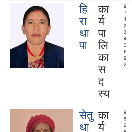
हि
का
9
7
रा
र्य
4
2
था
पा
3
4
पा
लि
0
6
का
9
2
स
द
स्य
सेतु
का
9
8
था
र्य
6
8