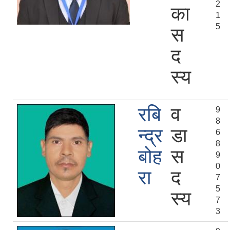
2
का
1
5
स
द
स्य
रबि
व
9
8
न्द्र
डा
6
8
बोह
स
9
0
रा
द
7
5
स्य
7
3