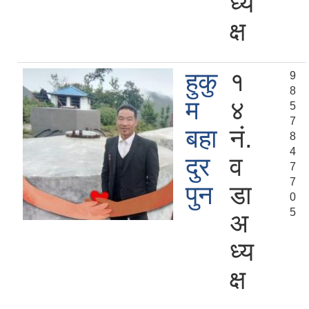
ध्य
क्ष
हुकु
१
9
8
म
४
5
7
बहा
नं.
8
4
दुर
व
7
7
पुन
डा
0
5
अ
ध्य
क्ष