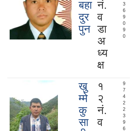
बहा
नं.
3
6
दुर
व
9
0
पुन
डा
9
0
अ
ध्य
क्ष
खु
१
9
7
म्मे
२
4
2
कु
नं.
2
3
सा
व
9
6