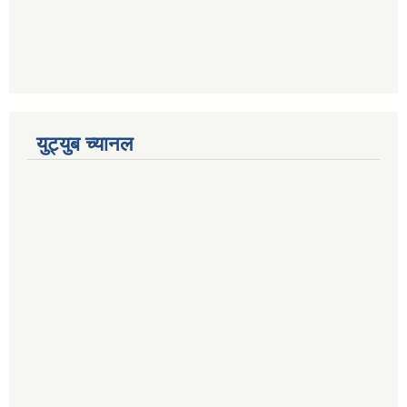
युट्युब च्यानल