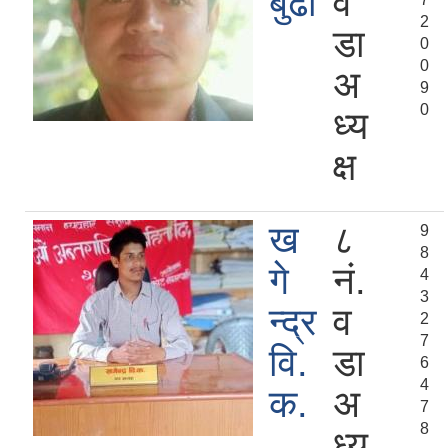
बुढा
व
2
डा
0
0
अ
9
0
ध्य
क्ष
ख
८
9
8
गे
नं.
4
3
न्द्र
व
2
7
वि.
डा
6
4
क.
अ
7
8
ध्य