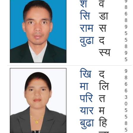
श
व
9
8
सि
डा
6
8
राम
स
9
5
वुढा
द
5
8
स्य
9
5
खि
द
9
8
मा
लि
6
6
परि
त
3
0
यार
म
5
5
बुढा
हि
8
5