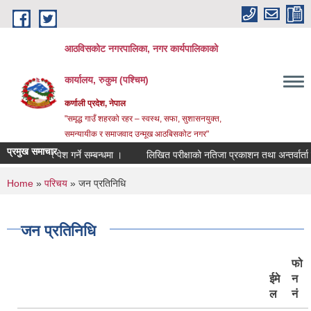
Skip to main content
आठविसकोट नगरपालिका, नगर कार्यपालिकाको
कार्यालय, रुकुम (पश्चिम)
कर्णाली प्रदेश, नेपाल
"समृद्ध गाउँ शहरको रहर – स्वस्थ, सफा, सुशासनयुक्त,
समन्यायीक र समाजवाद उन्मूख आठबिसकोट नगर"
प्रमुख समाचार
्र पेश गर्ने सम्बन्धमा ।
लिखित परीक्षाको नतिजा प्रकाशन तथा अन्तर्वार्ता सम्बन्धी स
You are here
Home
»
परिचय
» जन प्रतिनिधि
जन प्रतिनिधि
फो
ईमे
न
ल
नं