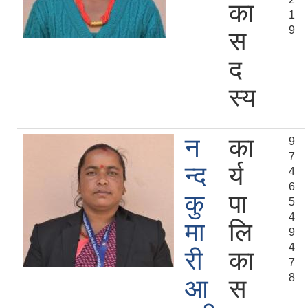
का
1
9
स
द
स्य
न
का
9
7
न्द
र्य
4
6
कु
पा
5
4
मा
लि
9
4
री
का
7
8
आ
स