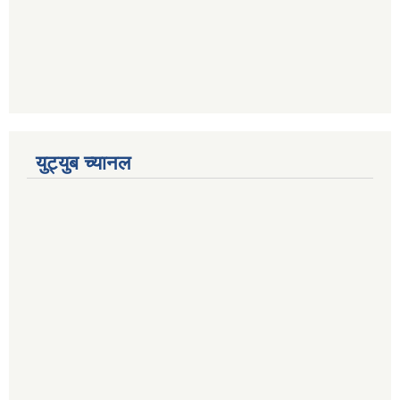
युट्युब च्यानल