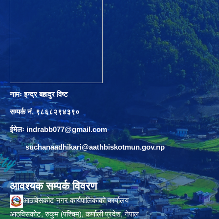
नामः इन्द्र बहादुर विष्ट
सम्पर्क नं. ९८६८२९४३९०
ईमेलः
indrabb077@gmail.com
suchanaadhikari@aathbiskotmun.gov.np
आवश्यक सम्पर्क विवरण
आठविसकोट नगर कार्यपालिकाको कार्यालय
आठविसकोट, रुकुम (पश्चिम), कर्णाली प्रदेश, नेपाल