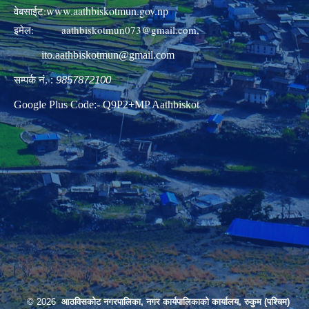
www.aathbiskotmun.gov.np
वेबसाईट:
इमेल:
aathbiskotmun073@gmail.com
,
ito.aathbiskotmun@gmail.com
सम्पर्क नं. :
9857872100
Google Plus Code:- Q9P2+MP Aathbiskot
© 2026
आठविसकोट नगरपालिका, नगर कार्यपालिकाको कार्यालय, रुकुम (पश्चिम)