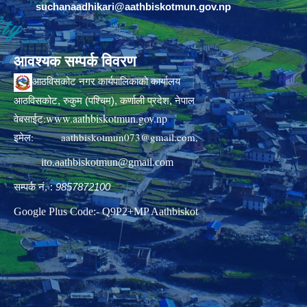
suchanaadhikari@aathbiskotmun.gov.np
आवश्यक सम्पर्क विवरण
आठविसकोट नगर कार्यपालिकाको कार्यालय
आठविसकोट, रुकुम (पश्चिम), कर्णाली प्रदेश, नेपाल
www.aathbiskotmun.gov.np
वेबसाईट:
इमेल:
aathbiskotmun073@gmail.com
,
ito.aathbiskotmun@gmail.com
सम्पर्क नं. :
9857872100
Google Plus Code:- Q9P2+MP Aathbiskot