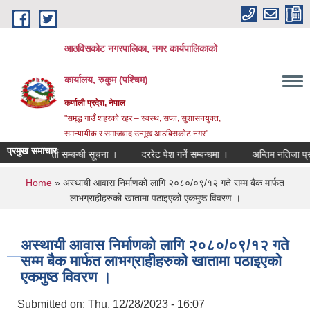
Skip to main content
आठविसकोट नगरपालिका, नगर कार्यपालिकाको
कार्यालय, रुकुम (पश्चिम)
कर्णाली प्रदेश, नेपाल
"समृद्ध गाउँ शहरको रहर – स्वस्थ, सफा, सुशासनयुक्त,
समन्यायीक र समाजवाद उन्मूख आठबिसकोट नगर"
प्रमुख समाचार
तर्वार्ता सम्बन्धी सूचना ।
दररेट पेश गर्ने सम्बन्धमा ।
अन्तिम नतिजा प्रकाशन 
You are here
Home
» अस्थायी आवास निर्माणको लागि २०८०/०९/१२ गते सम्म बैक मार्फत
लाभग्राहीहरुको खातामा पठाइएको एकमुष्ठ विवरण ।
अस्थायी आवास निर्माणको लागि २०८०/०९/१२ गते
सम्म बैक मार्फत लाभग्राहीहरुको खातामा पठाइएको
एकमुष्ठ विवरण ।
Submitted on:
Thu, 12/28/2023 - 16:07