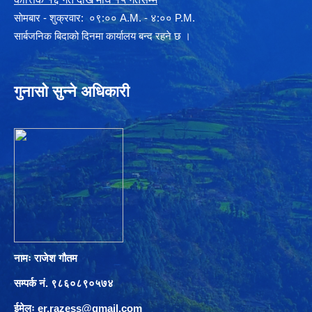
साेमबार - शुक्रवार: ०९:०० A.M. - ४:०० P.M.
सार्बजनिक बिदाको दिनमा कार्यालय बन्द रहने छ ।
गुनासो सुन्ने अधिकारी
नामः राजेश गौतम
सम्पर्क नं. ९८६०८९०५७४
ईमेलः
er.razess@gmail.com