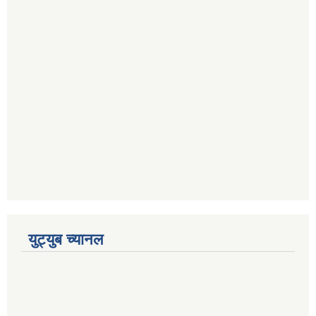
युट्युब च्यानल