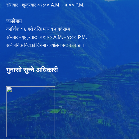
सोमबार - शुक्रबार ०९:०० A.M. - ५:०० P.M.
जाडोयाम
कार्त्तिक १६ गते देखि माघ १५ गतेसम्म
साेमबार - शुक्रवार: ०९:०० A.M. - ४:०० P.M.
सार्बजनिक बिदाको दिनमा कार्यालय बन्द रहने छ ।
गुनासो सुन्ने अधिकारी