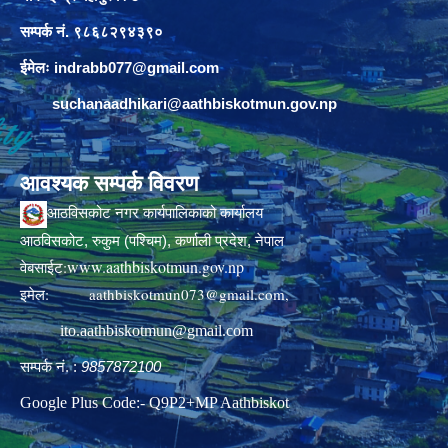
सम्पर्क नं. ९८६८२९४३९०
ईमेलः
indrabb077@gmail.com
suchanaadhikari@aathbiskotmun.gov.np
आवश्यक सम्पर्क विवरण
आठविसकोट नगर कार्यपालिकाको कार्यालय
आठविसकोट, रुकुम (पश्चिम), कर्णाली प्रदेश, नेपाल
www.aathbiskotmun.gov.np
वेबसाईट:
इमेल:
aathbiskotmun073@gmail.com
,
ito.aathbiskotmun@gmail.com
सम्पर्क नं. :
9857872100
Google Plus Code:- Q9P2+MP Aathbiskot