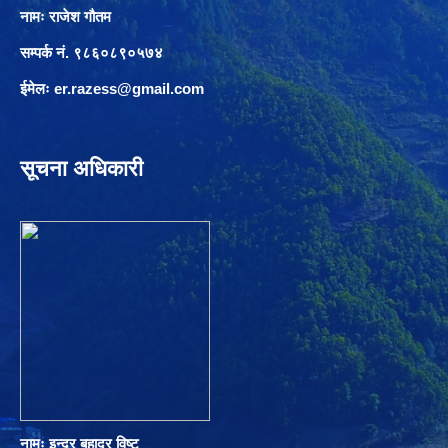
नामः राजेश गौतम
सम्पर्क नं. ९८६०८९०५७४
ईमेलः
er.razess@gmail.com
सूचना अधिकारी
नामः इन्द्र बहादुर विष्ट