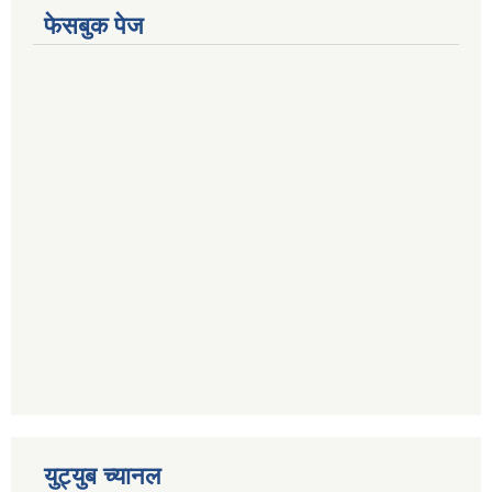
फेसबुक पेज
युट्युब च्यानल