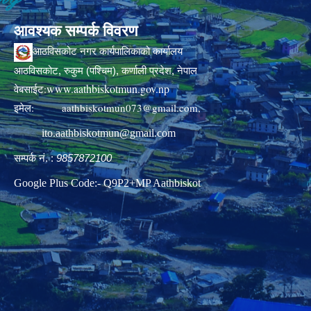
आवश्यक सम्पर्क विवरण
आठविसकोट नगर कार्यपालिकाको कार्यालय
आठविसकोट, रुकुम (पश्चिम), कर्णाली प्रदेश, नेपाल
www.aathbiskotmun.gov.np
वेबसाईट:
इमेल:
aathbiskotmun073@gmail.com
,
ito.aathbiskotmun@gmail.com
सम्पर्क नं. :
9857872100
Google Plus Code:- Q9P2+MP Aathbiskot