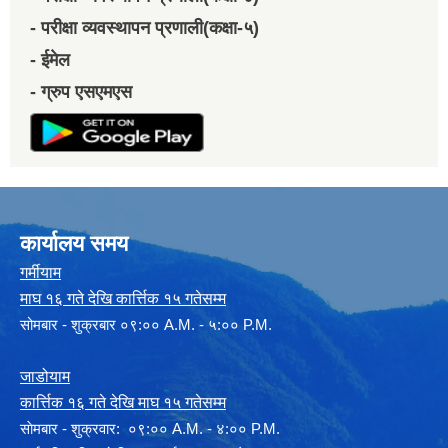
- परीक्षा व्यवस्थापन प्रणाली(कक्षा-५)
- ईमेल
- ग्रुप एसएमएस
कार्यालय समय
गर्मीयाम
माघ १६ गते देखि कार्त्तिक १५ गतेसम्म
सोमबार - शुक्रबार ०९:०० A.M. - ५:०० P.M.
जाडोयाम
कार्त्तिक १६ गते देखि माघ १५ गतेसम्म
साेमबार - शुक्रवार: ०९:०० A.M. - ४:०० P.M.