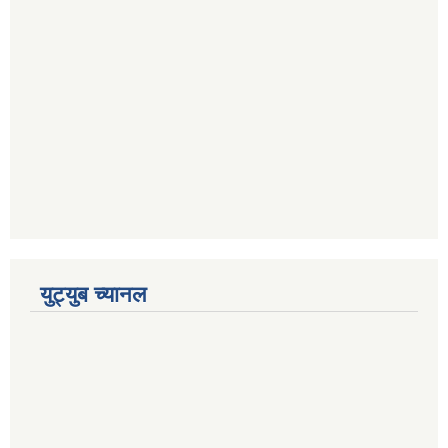
युट्युब च्यानल