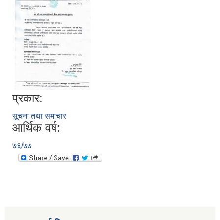
प्रकार:
सूचना तथा समाचार
आर्थिक वर्ष:
७६/७७
स्थानीय तहको निर्वाचन सम्पन्न भएको एक वर्षभित्र भएका कार्यहरुको समिक्षा प्रतिवेदन