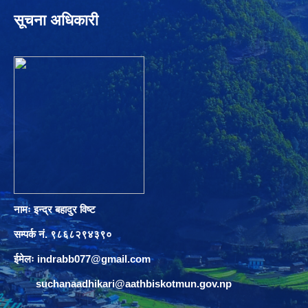
सूचना अधिकारी
नामः इन्द्र बहादुर विष्ट
सम्पर्क नं. ९८६८२९४३९०
ईमेलः
indrabb077@gmail.com
suchanaadhikari@aathbiskotmun.gov.np