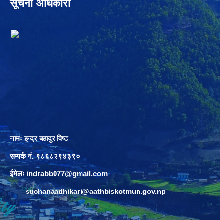
सूचना अधिकारी
नामः इन्द्र बहादुर विष्ट
सम्पर्क नं. ९८६८२९४३९०
ईमेलः
indrabb077@gmail.com
suchanaadhikari@aathbiskotmun.gov.np