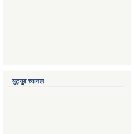
युट्युब च्यानल