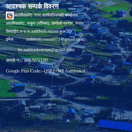
आवश्यक सम्पर्क विवरण
आठविसकोट नगर कार्यपालिकाको कार्यालय
आठविसकोट, रुकुम (पश्चिम), कर्णाली प्रदेश, नेपाल
www.aathbiskotmun.gov.np
वेबसाईट:
इमेल:
aathbiskotmun073@gmail.com
,
ito.aathbiskotmun@gmail.com
सम्पर्क नं. :
9857872100
Google Plus Code:- Q9P2+MP Aathbiskot