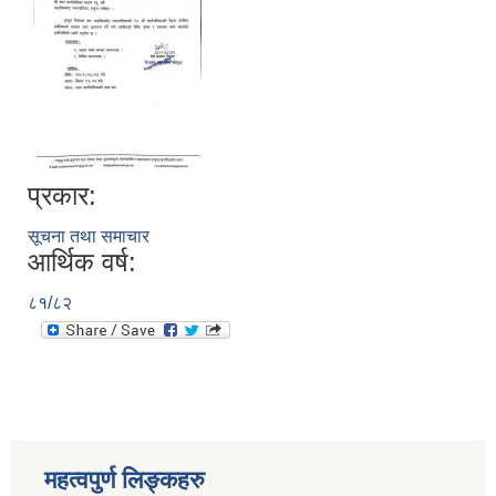
प्रकार:
सूचना तथा समाचार
आर्थिक वर्ष:
८१/८२
स्थानीय तहको निर्वाचन सम्पन्न भएको एक वर्षभित्र भएका कार्यहरुको समिक्षा प्रतिवेदन
महत्वपुर्ण लिङ्कहरु