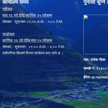
कार्यालय समय
गुनासो सुन्न
गर्मीयाम
माघ १६ गते देखि कार्त्तिक १५ गतेसम्म
सोमबार - शुक्रबार ०९:०० A.M. - ५:०० P.M.
जाडोयाम
कार्त्तिक १६ गते देखि माघ १५ गतेसम्म
साेमबार - शुक्रवार: ०९:०० A.M. - ४:०० P.M.
सार्बजनिक बिदाको दिनमा कार्यालय बन्द रहने छ ।
नामः राजेश गौतम
सम्पर्क नं. ९८६
ईमेलः
er.razes