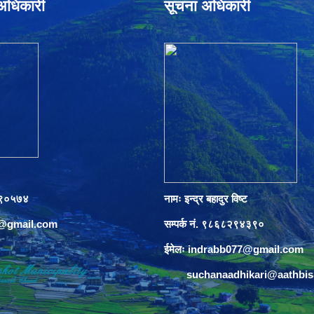
े अधिकारी
सूचना अधिकारी
०८९०५७४
नामः इन्द्र बहादुर विष्ट
s@gmail.com
सम्पर्क नं. ९८६८२९४३९०
ईमेलः
indrabb077@gmail.com
suchanaadhikari@aathbi