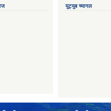
ेज
युट्युब च्यानल