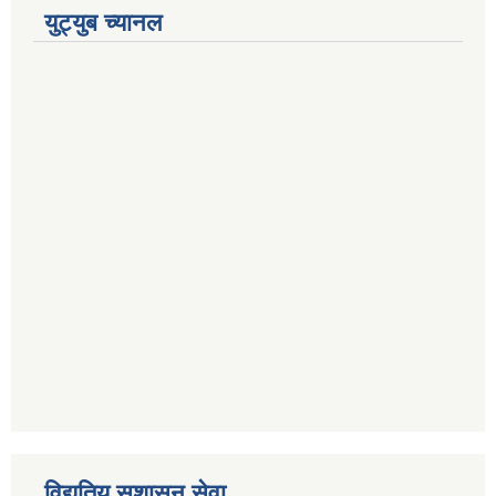
युट्युब च्यानल
विद्युतिय सुशासन सेवा