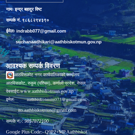
नामः इन्द्र बहादुर विष्ट
सम्पर्क नं. ९८६८२९४३९०
ईमेलः
indrabb077@gmail.com
suchanaadhikari@aathbiskotmun.gov.np
आवश्यक सम्पर्क विवरण
आठविसकोट नगर कार्यपालिकाको कार्यालय
आठविसकोट, रुकुम (पश्चिम), कर्णाली प्रदेश, नेपाल
www.aathbiskotmun.gov.np
वेबसाईट:
इमेल:
aathbiskotmun073@gmail.com
,
ito.aathbiskotmun@gmail.com
सम्पर्क नं. :
9857872100
Google Plus Code:- Q9P2+MP Aathbiskot