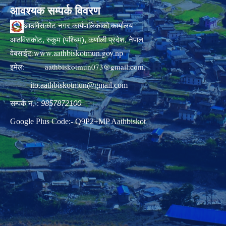
आवश्यक सम्पर्क विवरण
आठविसकोट नगर कार्यपालिकाको कार्यालय
आठविसकोट, रुकुम (पश्चिम), कर्णाली प्रदेश, नेपाल
www.aathbiskotmun.gov.np
वेबसाईट:
इमेल:
aathbiskotmun073@gmail.com
,
ito.aathbiskotmun@gmail.com
सम्पर्क नं. :
9857872100
Google Plus Code:- Q9P2+MP Aathbiskot