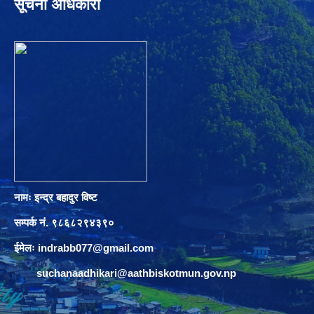
सूचना अधिकारी
नामः इन्द्र बहादुर विष्ट
सम्पर्क नं. ९८६८२९४३९०
ईमेलः
indrabb077@gmail.com
suchanaadhikari@aathbiskotmun.gov.np