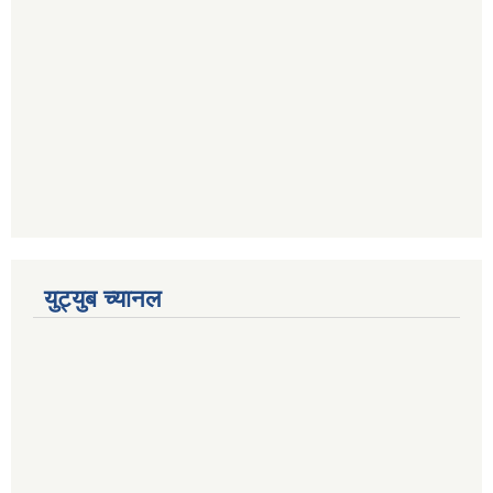
युट्युब च्यानल