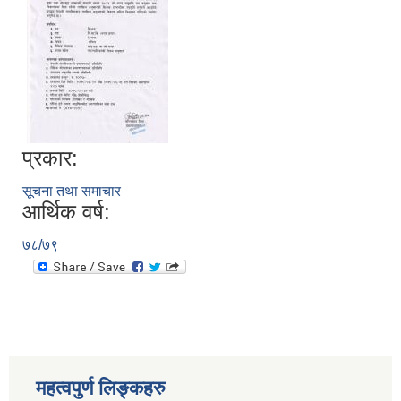
प्रकार:
सूचना तथा समाचार
आर्थिक वर्ष:
७८/७९
स्थानीय तहको निर्वाचन सम्पन्न भएको एक वर्षभित्र भएका कार्यहरुको समिक्षा प्रतिवेदन
महत्वपुर्ण लिङ्कहरु