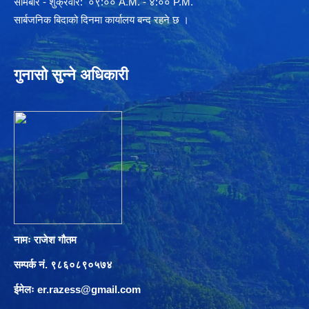
साेमबार - शुक्रवार: ०९:०० A.M. - ४:०० P.M.
सार्बजनिक बिदाको दिनमा कार्यालय बन्द रहने छ ।
गुनासो सुन्ने अधिकारी
नामः राजेश गौतम
सम्पर्क नं. ९८६०८९०५७४
ईमेलः
er.razess@gmail.com