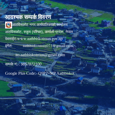
आवश्यक सम्पर्क विवरण
आठविसकोट नगर कार्यपालिकाको कार्यालय
आठविसकोट, रुकुम (पश्चिम), कर्णाली प्रदेश, नेपाल
www.aathbiskotmun.gov.np
वेबसाईट:
इमेल:
aathbiskotmun073@gmail.com
,
ito.aathbiskotmun@gmail.com
सम्पर्क नं. :
9857872100
Google Plus Code:- Q9P2+MP Aathbiskot