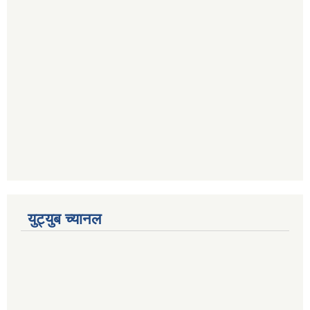
युट्युब च्यानल