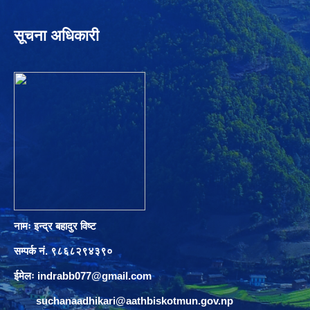
सूचना अधिकारी
नामः इन्द्र बहादुर विष्ट
सम्पर्क नं. ९८६८२९४३९०
ईमेलः
indrabb077@gmail.com
suchanaadhikari@aathbiskotmun.gov.np