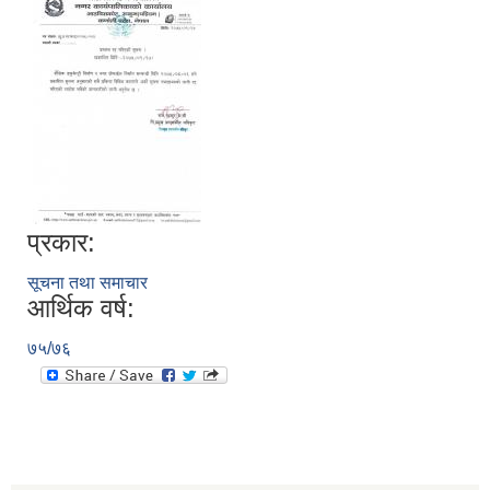
प्रकार:
सूचना तथा समाचार
आर्थिक वर्ष:
७५/७६
स्थानीय तहको निर्वाचन सम्पन्न भएको एक वर्षभित्र भएका कार्यहरुको समिक्षा प्रतिवेदन