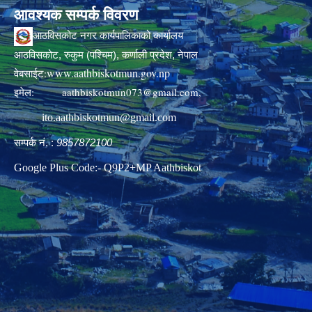
आवश्यक सम्पर्क विवरण
आठविसकोट नगर कार्यपालिकाको कार्यालय
आठविसकोट, रुकुम (पश्चिम), कर्णाली प्रदेश, नेपाल
www.aathbiskotmun.gov.np
वेबसाईट:
इमेल:
aathbiskotmun073@gmail.com
,
ito.aathbiskotmun@gmail.com
सम्पर्क नं. :
9857872100
Google Plus Code:- Q9P2+MP Aathbiskot