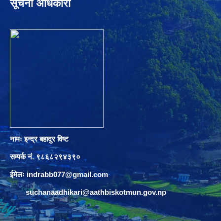
सूचना अधिकारी
नामः इन्द्र बहादुर विष्ट
सम्पर्क नं. ९८६८२९४३९०
ईमेलः
indrabb077@gmail.com
suchanaadhikari@aathbiskotmun.gov.np