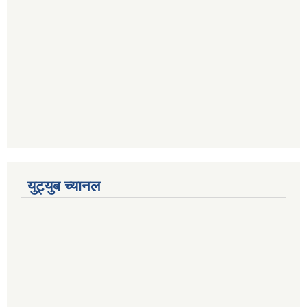
युट्युब च्यानल