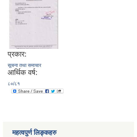
प्रकार:
सूचना तथा समाचार
आर्थिक वर्ष:
८०/८१
स्थानीय तहको निर्वाचन सम्पन्न भएको एक वर्षभित्र भएका कार्यहरुको समिक्षा प्रतिवेदन
महत्वपुर्ण लिङ्कहरु