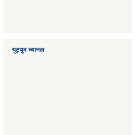
युट्युब च्यानल