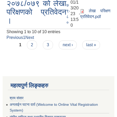
२०७८/०७९ काे लेखा
01/1
७
3/20
परिक्षणकाे प्रतिवेदन
९-
लेखा परिक्षण
23 -
८
प्रतिवेदन.pdf
।
13:5
०
0
Showing 1 to 10 of 10 entries
Previous
1
Next
Pages
1
2
3
next ›
last »
महत्वपुर्ण लिङ्कहरु
श्रम संसार
अनलाईन घटना दर्ता (Welcome to Online Vital Registration
System)