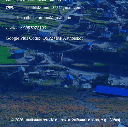
इमेल:
aathbiskotmun073@gmail.com
,
ito.aathbiskotmun@gmail.com
सम्पर्क नं. :
9857872100
Google Plus Code:- Q9P2+MP Aathbiskot
© 2026
आठविसकोट नगरपालिका, नगर कार्यपालिकाको कार्यालय, रुकुम (पश्चिम)