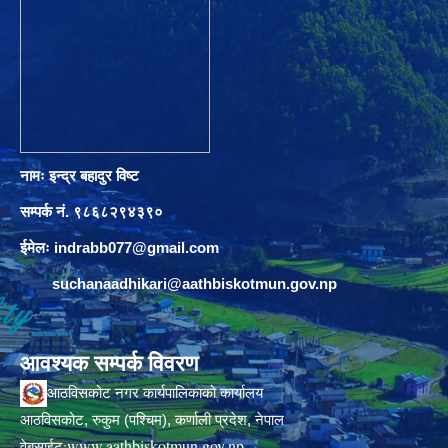
नामः इन्द्र बहादुर विष्ट
सम्पर्क नं. ९८६८२९४३९०
ईमेलः
indrabb077@gmail.com
suchanaadhikari@aathbiskotmun.gov.np
आवश्यक सम्पर्क विवरण
आठविसकोट नगर कार्यपालिकाको कार्यालय
आठविसकोट, रुकुम (पश्चिम), कर्णाली प्रदेश, नेपाल
www.aathbiskotmun.gov.np
वेबसाईट: