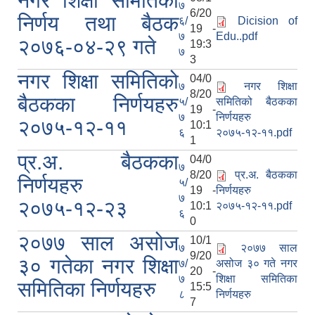
नगर शिक्षा समितिको
७
6/20
निर्णय तथा बैठक
६/
Dicision of
19 -
७
Edu..pdf
२०७६-०४-२९ गते
19:3
७
3
नगर शिक्षा समितिको
04/0
७
नगर शिक्षा
8/20
बैठकका निर्णयहरु
५/
समितिको बैठकका
19 -
७
निर्णयहरु
२०७५-१२-११
10:1
६
२०७५-१२-११.pdf
1
प्र.अ. बैठकका
04/0
७
8/20
प्र.अ. बैठकका
निर्णयहरु
५/
19 -
निर्णयहरु
७
२०७५-१२-२३
10:1
२०७५-१२-११.pdf
६
0
२०७७ साल असोज
10/1
७
२०७७ साल
9/20
३० गतेका नगर शिक्षा
७/
असोज ३० गते नगर
20 -
७
शिक्षा समितिका
समितिका निर्णयहरु
15:5
८
निर्णयहरु
7