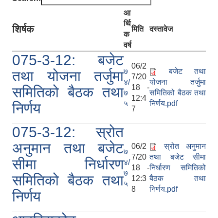
आ
र्थि
शिर्षक
मिति
दस्तावेज
क
वर्ष
075-3-12: बजेट
06/2
७
बजेट तथा
तथा योजना तर्जुमा
7/20
४/
योजना तर्जुमा
18 -
समितिको बैठक तथा
७
समितिको बैठक तथा
12:4
५
निर्णय.pdf
निर्णय
7
075-3-12: स्रोत
अनुमान तथा बजेट
06/2
स्रोत अनुमान
७
7/20
तथा बजेट सीमा
सीमा निर्धारण
४/
18 -
निर्धारण समितिको
७
स्थानीय तहको निर्वाचन सम्पन्न भएको एक वर्षभित्र भएका कार्यहरुको समिक्षा प्रतिवेदन
समितिको बैठक तथा
12:3
बैठक तथा
५
8
निर्णय.pdf
निर्णय