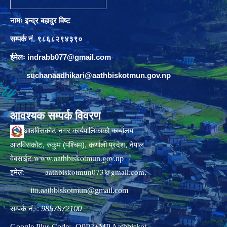
नामः इन्द्र बहादुर विष्ट
सम्पर्क नं. ९८६८२९४३९०
ईमेलः
indrabb077@gmail.com
suchanaadhikari@aathbiskotmun.gov.np
आवश्यक सम्पर्क विवरण
आठविसकोट नगर कार्यपालिकाको कार्यालय
आठविसकोट, रुकुम (पश्चिम), कर्णाली प्रदेश, नेपाल
www.aathbiskotmun.gov.np
वेबसाईट:
इमेल:
aathbiskotmun073@gmail.com
,
ito.aathbiskotmun@gmail.com
सम्पर्क नं. :
9857872100
Google Plus Code:- Q9P2+MP Aathbiskot