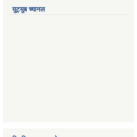
युट्युब च्यानल