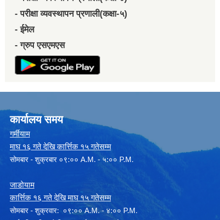
- परीक्षा व्यवस्थापन प्रणाली(कक्षा-५)
- ईमेल
- ग्रुप एसएमएस
कार्यालय समय
गर्मीयाम
माघ १६ गते देखि कार्त्तिक १५ गतेसम्म
सोमबार - शुक्रबार ०९:०० A.M. - ५:०० P.M.
जाडोयाम
कार्त्तिक १६ गते देखि माघ १५ गतेसम्म
साेमबार - शुक्रवार: ०९:०० A.M. - ४:०० P.M.