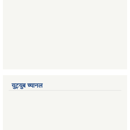
युट्युब च्यानल