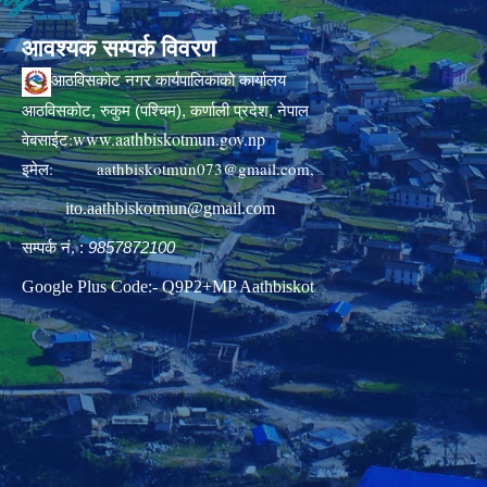
आवश्यक सम्पर्क विवरण
आठविसकोट नगर कार्यपालिकाको कार्यालय
आठविसकोट, रुकुम (पश्चिम), कर्णाली प्रदेश, नेपाल
www.aathbiskotmun.gov.np
वेबसाईट:
इमेल:
aathbiskotmun073@gmail.com
,
ito.aathbiskotmun@gmail.com
सम्पर्क नं. :
9857872100
Google Plus Code:- Q9P2+MP Aathbiskot