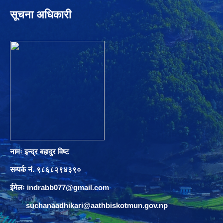
सूचना अधिकारी
नामः इन्द्र बहादुर विष्ट
सम्पर्क नं. ९८६८२९४३९०
ईमेलः
indrabb077@gmail.com
suchanaadhikari@aathbiskotmun.gov.np