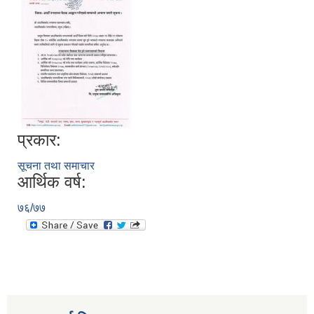
प्रकार:
सूचना तथा समाचार
आर्थिक वर्ष:
७६/७७
स्थानीय तहको निर्वाचन सम्पन्न भएको एक वर्षभित्र भएका कार्यहरुको समिक्षा प्रतिवेदन