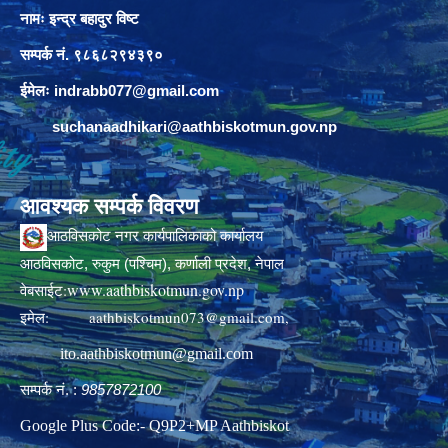
नामः इन्द्र बहादुर विष्ट
सम्पर्क नं. ९८६८२९४३९०
ईमेलः
indrabb077@gmail.com
suchanaadhikari@aathbiskotmun.gov.np
आवश्यक सम्पर्क विवरण
आठविसकोट नगर कार्यपालिकाको कार्यालय
आठविसकोट, रुकुम (पश्चिम), कर्णाली प्रदेश, नेपाल
www.aathbiskotmun.gov.np
वेबसाईट:
इमेल:
aathbiskotmun073@gmail.com
,
ito.aathbiskotmun@gmail.com
सम्पर्क नं. :
9857872100
Google Plus Code:- Q9P2+MP Aathbiskot