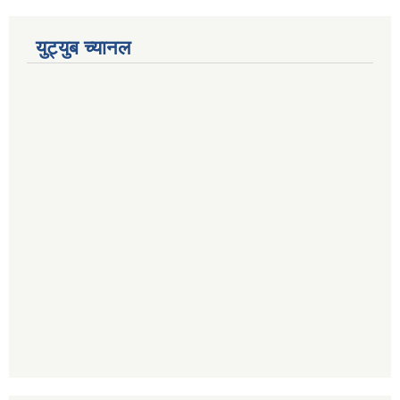
युट्युब च्यानल