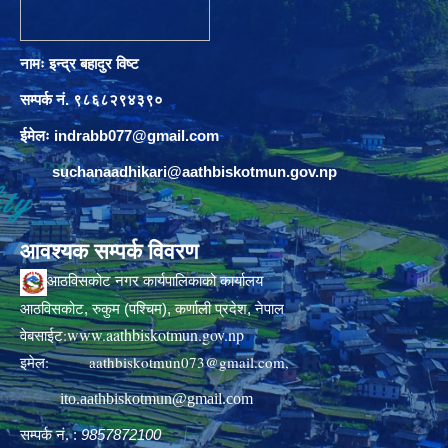
नामः इन्द्र बहादुर विष्ट
सम्पर्क नं. ९८६८२९४३९०
ईमेलः
indrabb077@gmail.com
suchanaadhikari@aathbiskotmun.gov.np
आवश्यक सम्पर्क विवरण
आठविसकोट नगर कार्यपालिकाको कार्यालय
आठविसकोट, रुकुम (पश्चिम), कर्णाली प्रदेश, नेपाल
www.aathbiskotmun.gov.np
वेबसाईट:
इमेल:
aathbiskotmun073@gmail.com
,
ito.aathbiskotmun@gmail.com
सम्पर्क नं. :
9857872100