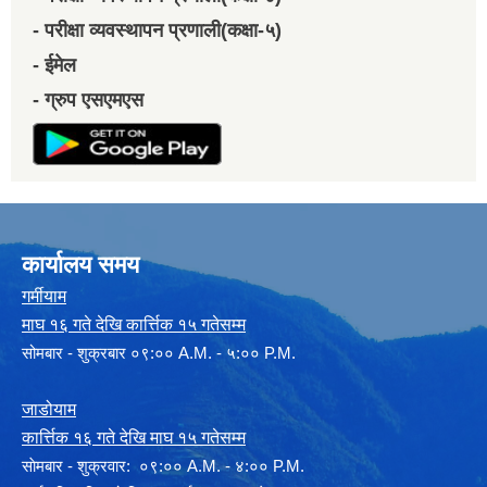
- परीक्षा व्यवस्थापन प्रणाली(कक्षा-५)
- ईमेल
- ग्रुप एसएमएस
कार्यालय समय
गर्मीयाम
माघ १६ गते देखि कार्त्तिक १५ गतेसम्म
सोमबार - शुक्रबार ०९:०० A.M. - ५:०० P.M.
जाडोयाम
कार्त्तिक १६ गते देखि माघ १५ गतेसम्म
साेमबार - शुक्रवार: ०९:०० A.M. - ४:०० P.M.