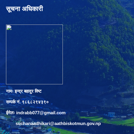
सूचना अधिकारी
नामः इन्द्र बहादुर विष्ट
सम्पर्क नं. ९८६८२९४३९०
ईमेलः
indrabb077@gmail.com
suchanaadhikari@aathbiskotmun.gov.np