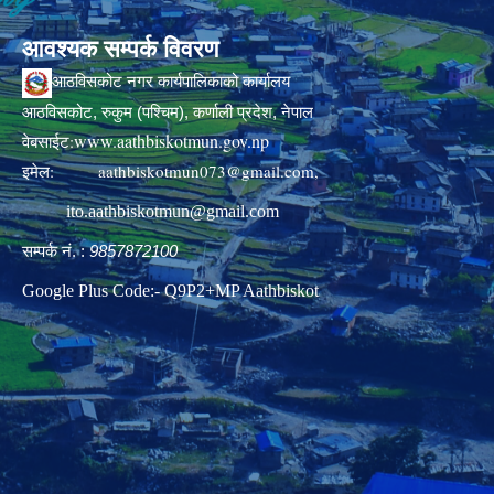
आवश्यक सम्पर्क विवरण
आठविसकोट नगर कार्यपालिकाको कार्यालय
आठविसकोट, रुकुम (पश्चिम), कर्णाली प्रदेश, नेपाल
www.aathbiskotmun.gov.np
वेबसाईट:
इमेल:
aathbiskotmun073@gmail.com
,
ito.aathbiskotmun@gmail.com
सम्पर्क नं. :
9857872100
Google Plus Code:- Q9P2+MP Aathbiskot