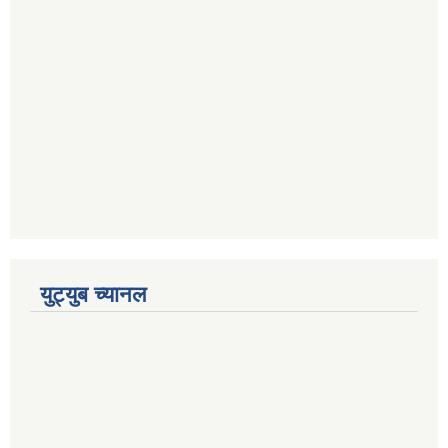
युट्युब च्यानल