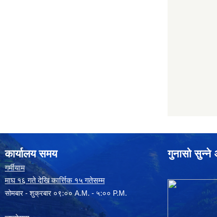
कार्यालय समय
गुनासो सुन्न
गर्मीयाम
माघ १६ गते देखि कार्त्तिक १५ गतेसम्म
सोमबार - शुक्रबार ०९:०० A.M. - ५:०० P.M.