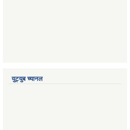
युट्युब च्यानल