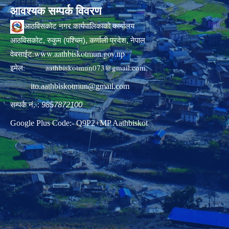
आवश्यक सम्पर्क विवरण
आठविसकोट नगर कार्यपालिकाको कार्यालय
आठविसकोट, रुकुम (पश्चिम), कर्णाली प्रदेश, नेपाल
www.aathbiskotmun.gov.np
वेबसाईट:
इमेल:
aathbiskotmun073@gmail.com
,
ito.aathbiskotmun@gmail.com
सम्पर्क नं. :
9857872100
Google Plus Code:- Q9P2+MP Aathbiskot