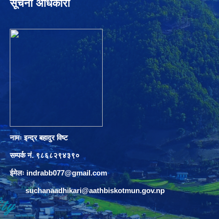
सूचना अधिकारी
नामः इन्द्र बहादुर विष्ट
सम्पर्क नं. ९८६८२९४३९०
ईमेलः
indrabb077@gmail.com
suchanaadhikari@aathbiskotmun.gov.np