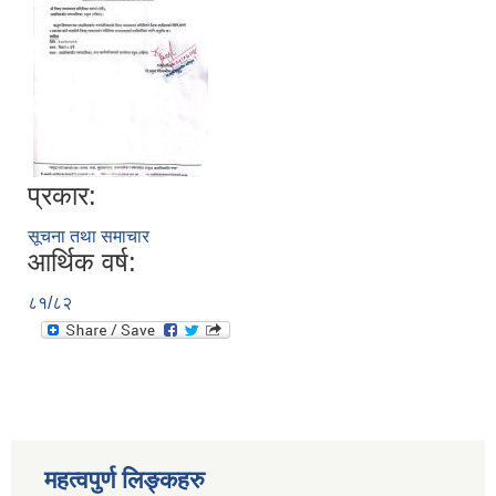
प्रकार:
सूचना तथा समाचार
आर्थिक वर्ष:
८१/८२
स्थानीय तहको निर्वाचन सम्पन्न भएको एक वर्षभित्र भएका कार्यहरुको समिक्षा प्रतिवेदन
महत्वपुर्ण लिङ्कहरु