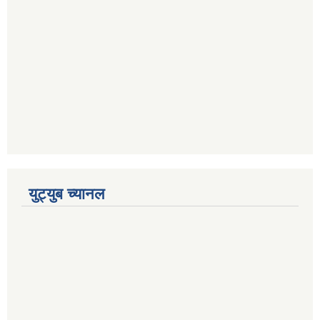
युट्युब च्यानल