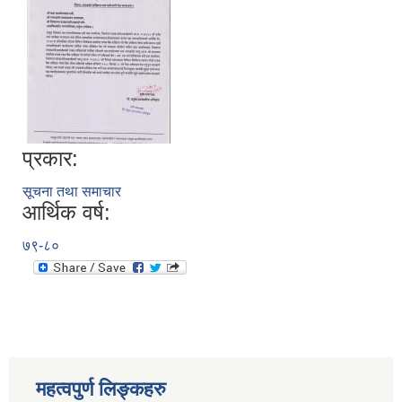
प्रकार:
सूचना तथा समाचार
आर्थिक वर्ष:
७९-८०
स्थानीय तहको निर्वाचन सम्पन्न भएको एक वर्षभित्र भएका कार्यहरुको समिक्षा प्रतिवेदन
महत्वपुर्ण लिङ्कहरु