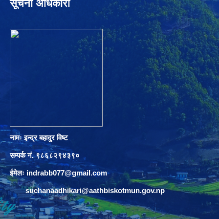
सूचना अधिकारी
नामः इन्द्र बहादुर विष्ट
सम्पर्क नं. ९८६८२९४३९०
ईमेलः
indrabb077@gmail.com
suchanaadhikari@aathbiskotmun.gov.np