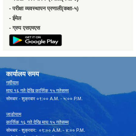
- परीक्षा व्यवस्थापन प्रणाली(कक्षा-५)
- ईमेल
- ग्रुप एसएमएस
कार्यालय समय
गर्मीयाम
माघ १६ गते देखि कार्त्तिक १५ गतेसम्म
सोमबार - शुक्रबार ०९:०० A.M. - ५:०० P.M.
जाडोयाम
कार्त्तिक १६ गते देखि माघ १५ गतेसम्म
साेमबार - शुक्रवार: ०९:०० A.M. - ४:०० P.M.