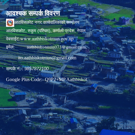
आवश्यक सम्पर्क विवरण
आठविसकोट नगर कार्यपालिकाको कार्यालय
आठविसकोट, रुकुम (पश्चिम), कर्णाली प्रदेश, नेपाल
www.aathbiskotmun.gov.np
वेबसाईट:
इमेल:
aathbiskotmun073@gmail.com
,
ito.aathbiskotmun@gmail.com
सम्पर्क नं. :
9857872100
Google Plus Code:- Q9P2+MP Aathbiskot