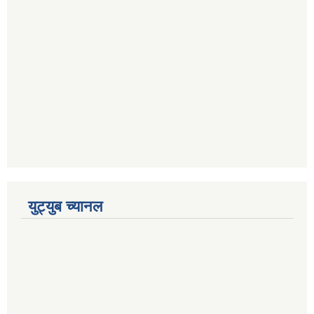
युट्युब च्यानल