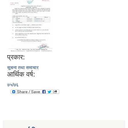
प्रकार:
सूचना तथा समाचार
आर्थिक वर्ष:
७५/७६
स्थानीय तहको निर्वाचन सम्पन्न भएको एक वर्षभित्र भएका कार्यहरुको समिक्षा प्रतिवेदन