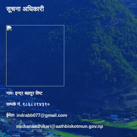
सूचना अधिकारी
नामः इन्द्र बहादुर विष्ट
सम्पर्क नं. ९८६८२९४३९०
ईमेलः
indrabb077@gmail.com
suchanaadhikari@aathbiskotmun.gov.np