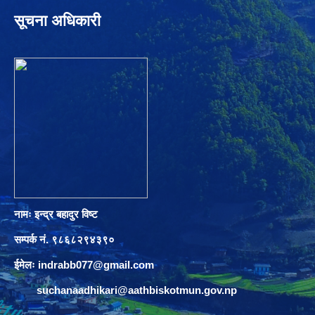
सूचना अधिकारी
नामः इन्द्र बहादुर विष्ट
सम्पर्क नं. ९८६८२९४३९०
ईमेलः
indrabb077@gmail.com
suchanaadhikari@aathbiskotmun.gov.np