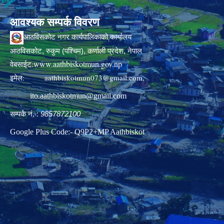
आवश्यक सम्पर्क विवरण
आठविसकोट नगर कार्यपालिकाको कार्यालय
आठविसकोट, रुकुम (पश्चिम), कर्णाली प्रदेश, नेपाल
www.aathbiskotmun.gov.np
वेबसाईट:
इमेल:
aathbiskotmun073@gmail.com
,
ito.aathbiskotmun@gmail.com
सम्पर्क नं. :
9857872100
Google Plus Code:- Q9P2+MP Aathbiskot