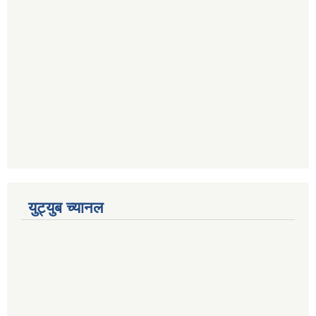
युट्युब च्यानल