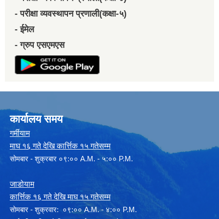
- परीक्षा व्यवस्थापन प्रणाली(कक्षा-५)
- ईमेल
- ग्रुप एसएमएस
कार्यालय समय
गर्मीयाम
माघ १६ गते देखि कार्त्तिक १५ गतेसम्म
सोमबार - शुक्रबार ०९:०० A.M. - ५:०० P.M.
जाडोयाम
कार्त्तिक १६ गते देखि माघ १५ गतेसम्म
साेमबार - शुक्रवार: ०९:०० A.M. - ४:०० P.M.