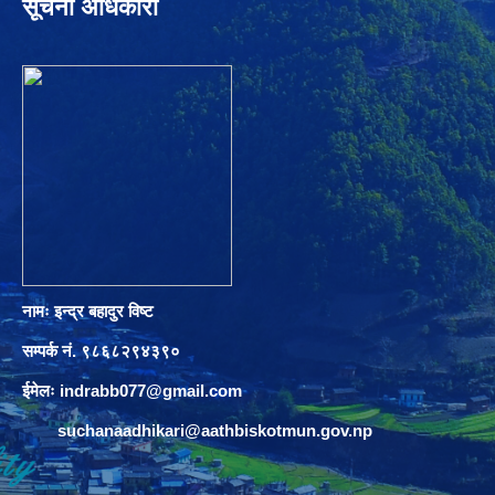
सूचना अधिकारी
नामः इन्द्र बहादुर विष्ट
सम्पर्क नं. ९८६८२९४३९०
ईमेलः
indrabb077@gmail.com
suchanaadhikari@aathbiskotmun.gov.np