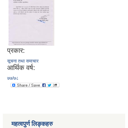
प्रकार:
सूचना तथा समाचार
आर्थिक वर्ष:
७७/७८
स्थानीय तहको निर्वाचन सम्पन्न भएको एक वर्षभित्र भएका कार्यहरुको समिक्षा प्रतिवेदन
महत्वपुर्ण लिङ्कहरु