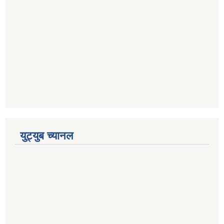
युट्युब च्यानल