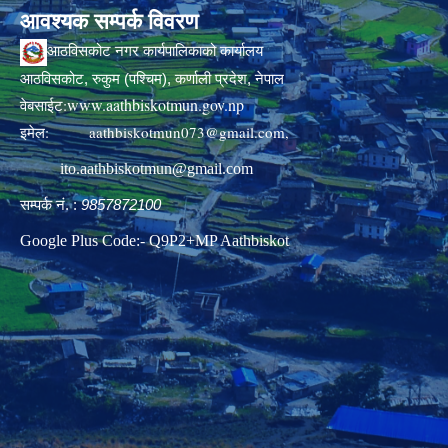
आवश्यक सम्पर्क विवरण
आठविसकोट नगर कार्यपालिकाको कार्यालय
आठविसकोट, रुकुम (पश्चिम), कर्णाली प्रदेश, नेपाल
www.aathbiskotmun.gov.np
वेबसाईट:
इमेल:
aathbiskotmun073@gmail.com
,
ito.aathbiskotmun@gmail.com
सम्पर्क नं. :
9857872100
Google Plus Code:- Q9P2+MP Aathbiskot