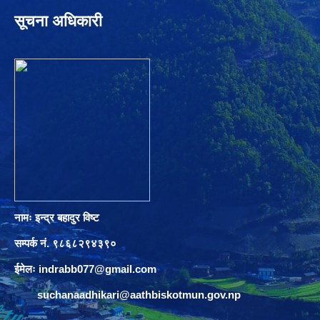
सूचना अधिकारी
नामः इन्द्र बहादुर विष्ट
सम्पर्क नं. ९८६८२९४३९०
ईमेलः
indrabb077@gmail.com
suchanaadhikari@aathbiskotmun.gov.np