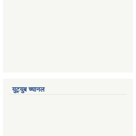
युट्युब च्यानल