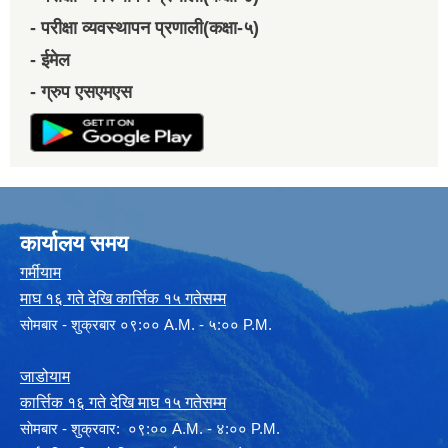
- परीक्षा व्यवस्थापन प्रणाली(कक्षा-५)
- ईमेल
- ग्रुप एसएमएस
कार्यालय समय
गर्मीयाम
माघ १६ गते देखि कार्त्तिक १५ गतेसम्म
सोमबार - शुक्रबार ०९:०० A.M. - ५:०० P.M.
जाडोयाम
कार्त्तिक १६ गते देखि माघ १५ गतेसम्म
साेमबार - शुक्रवार: ०९:०० A.M. - ४:०० P.M.