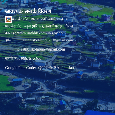
आवश्यक सम्पर्क विवरण
आठविसकोट नगर कार्यपालिकाको कार्यालय
आठविसकोट, रुकुम (पश्चिम), कर्णाली प्रदेश, नेपाल
www.aathbiskotmun.gov.np
वेबसाईट:
इमेल:
aathbiskotmun073@gmail.com
,
ito.aathbiskotmun@gmail.com
सम्पर्क नं. :
9857872100
Google Plus Code:- Q9P2+MP Aathbiskot