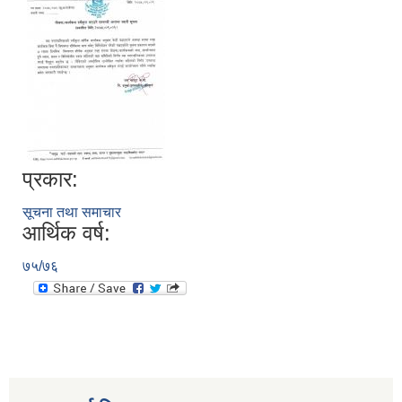
प्रकार:
सूचना तथा समाचार
आर्थिक वर्ष:
७५/७६
स्थानीय तहको निर्वाचन सम्पन्न भएको एक वर्षभित्र भएका कार्यहरुको समिक्षा प्रतिवेदन