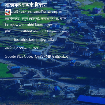
आवश्यक सम्पर्क विवरण
आठविसकोट नगर कार्यपालिकाको कार्यालय
आठविसकोट, रुकुम (पश्चिम), कर्णाली प्रदेश, नेपाल
www.aathbiskotmun.gov.np
वेबसाईट:
इमेल:
aathbiskotmun073@gmail.com
,
ito.aathbiskotmun@gmail.com
सम्पर्क नं. :
9857872100
Google Plus Code:- Q9P2+MP Aathbiskot