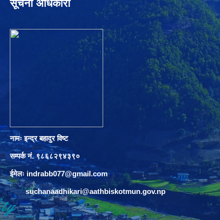
सूचना अधिकारी
नामः इन्द्र बहादुर विष्ट
सम्पर्क नं. ९८६८२९४३९०
ईमेलः
indrabb077@gmail.com
suchanaadhikari@aathbiskotmun.gov.np