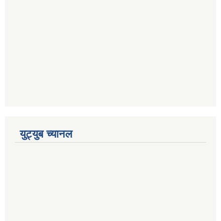
युट्युब च्यानल