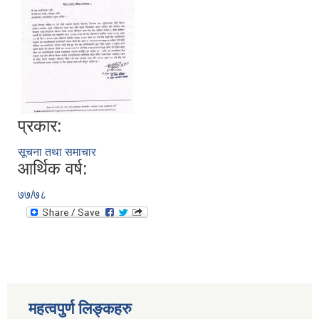
प्रकार:
सूचना तथा समाचार
आर्थिक वर्ष:
७७/७८
स्थानीय तहको निर्वाचन सम्पन्न भएको एक वर्षभित्र भएका कार्यहरुको समिक्षा प्रतिवेदन
महत्वपुर्ण लिङ्कहरु