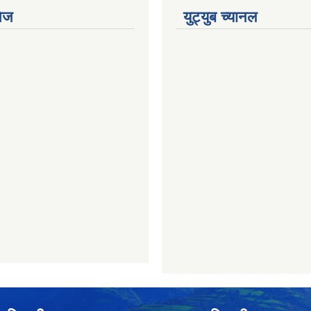
ेज
युट्युब च्यानल