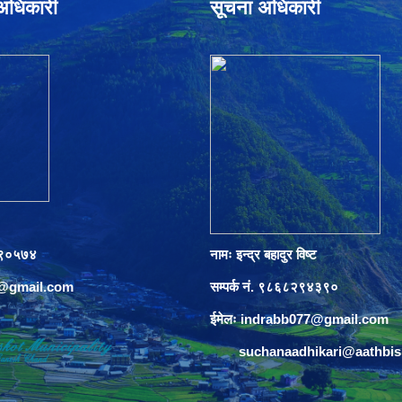
े अधिकारी
सूचना अधिकारी
०८९०५७४
नामः इन्द्र बहादुर विष्ट
s@gmail.com
सम्पर्क नं. ९८६८२९४३९०
ईमेलः
indrabb077@gmail.com
suchanaadhikari@aathbi