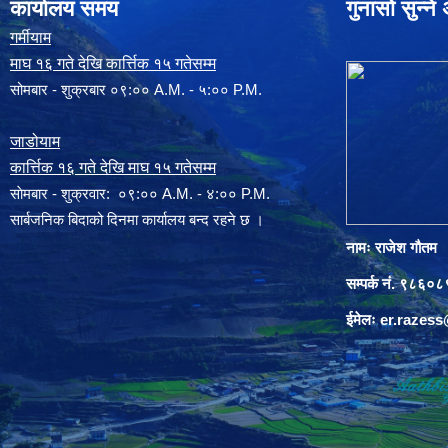
कार्यालय समय
गुनासो सुन्न
गर्मीयाम
माघ १६ गते देखि कार्त्तिक १५ गतेसम्म
सोमबार - शुक्रबार ०९:०० A.M. - ५:०० P.M.
जाडोयाम
कार्त्तिक १६ गते देखि माघ १५ गतेसम्म
साेमबार - शुक्रवार: ०९:०० A.M. - ४:०० P.M.
सार्बजनिक बिदाको दिनमा कार्यालय बन्द रहने छ ।
नामः राजेश गौतम
सम्पर्क नं. ९८६
ईमेलः
er.razes