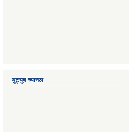
युट्युब च्यानल