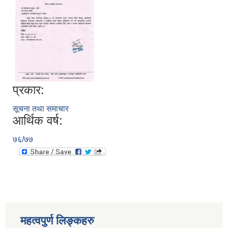
प्रकार:
सूचना तथा समाचार
आर्थिक वर्ष:
७६/७७
स्थानीय तहको निर्वाचन सम्पन्न भएको एक वर्षभित्र भएका कार्यहरुको समिक्षा प्रतिवेदन
महत्वपुर्ण लिङ्कहरु