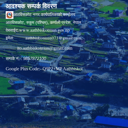
आवश्यक सम्पर्क विवरण
आठविसकोट नगर कार्यपालिकाको कार्यालय
आठविसकोट, रुकुम (पश्चिम), कर्णाली प्रदेश, नेपाल
www.aathbiskotmun.gov.np
वेबसाईट:
इमेल:
aathbiskotmun073@gmail.com
,
ito.aathbiskotmun@gmail.com
सम्पर्क नं. :
9857872100
Google Plus Code:- Q9P2+MP Aathbiskot