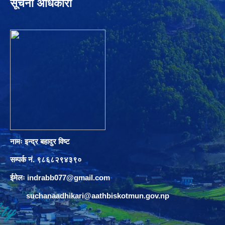
सूचना अधिकारी
नामः इन्द्र बहादुर विष्ट
सम्पर्क नं. ९८६८२९४३९०
ईमेलः
indrabb077@gmail.com
suchanaadhikari@aathbiskotmun.gov.np