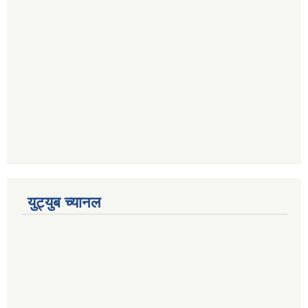
युट्युब च्यानल