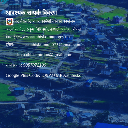
आवश्यक सम्पर्क विवरण
आठविसकोट नगर कार्यपालिकाको कार्यालय
आठविसकोट, रुकुम (पश्चिम), कर्णाली प्रदेश, नेपाल
www.aathbiskotmun.gov.np
वेबसाईट:
इमेल:
aathbiskotmun073@gmail.com
,
ito.aathbiskotmun@gmail.com
सम्पर्क नं. :
9857872100
Google Plus Code:- Q9P2+MP Aathbiskot