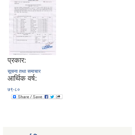
प्रकार:
सूचना तथा समाचार
आर्थिक वर्ष:
७९-८०
स्थानीय तहको निर्वाचन सम्पन्न भएको एक वर्षभित्र भएका कार्यहरुको समिक्षा प्रतिवेदन