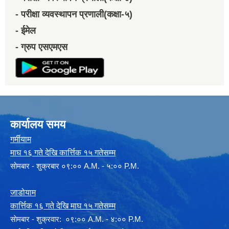
- परीक्षा व्यवस्थापन प्रणाली(कक्षा-५)
- ईमेल
- ग्रुप एसएमएस
कार्यालय समय
गर्मीयाम
माघ १६ गते देखि कार्त्तिक १५ गतेसम्म
सोमबार - शुक्रबार ०९:०० A.M. - ५:०० P.M.
जाडोयाम
कार्त्तिक १६ गते देखि माघ १५ गतेसम्म
साेमबार - शुक्रवार: ०९:०० A.M. - ४:०० P.M.