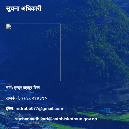
सूचना अधिकारी
नामः इन्द्र बहादुर विष्ट
सम्पर्क नं. ९८६८२९४३९०
ईमेलः
indrabb077@gmail.com
suchanaadhikari@aathbiskotmun.gov.np