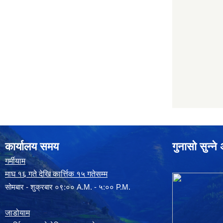
कार्यालय समय
गुनासो सुन्न
गर्मीयाम
माघ १६ गते देखि कार्त्तिक १५ गतेसम्म
सोमबार - शुक्रबार ०९:०० A.M. - ५:०० P.M.
जाडोयाम