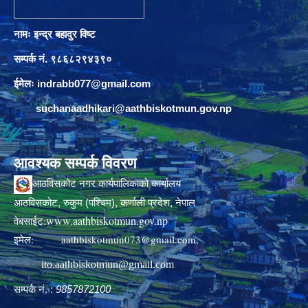
नामः इन्द्र बहादुर विष्ट
सम्पर्क नं. ९८६८२९४३९०
ईमेलः
indrabb077@gmail.com
suchanaadhikari@aathbiskotmun.gov.np
आवश्यक सम्पर्क विवरण
आठविसकोट नगर कार्यपालिकाको कार्यालय
आठविसकोट, रुकुम (पश्चिम), कर्णाली प्रदेश, नेपाल
www.aathbiskotmun.gov.np
वेबसाईट:
इमेल:
aathbiskotmun073@gmail.com
,
ito.aathbiskotmun@gmail.com
सम्पर्क नं. :
9857872100