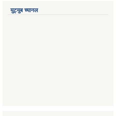
युट्युब च्यानल