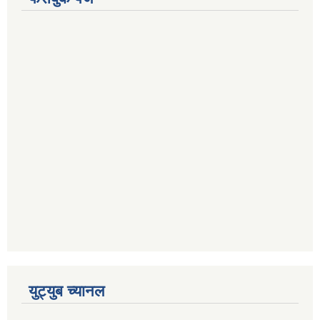
युट्युब च्यानल