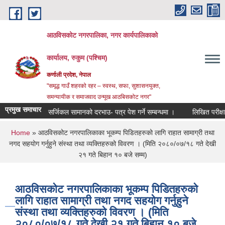
Skip to main content
आठविसकोट नगरपालिका, नगर कार्यपालिकाको
कार्यालय, रुकुम (पश्चिम)
कर्णाली प्रदेश, नेपाल
"समृद्ध गाउँ शहरको रहर – स्वस्थ, सफा, सुशासनयुक्त,
समन्यायीक र समाजवाद उन्मूख आठबिसकोट नगर"
प्रमुख समाचार
सर्जिकल सामानको दरभाउ- पत्र पेश गर्ने सम्बन्धमा ।
लिखित परीक्षाको नतिज
You are here
Home
» आठविसकोट नगरपालिकाका भूकम्प पिडितहरुको लागि राहात सामाग्री तथा
नगद सहयोग गर्नुहुने संस्था तथा व्यक्तिहरुको विवरण । (मिति २०८०/०७/१८ गते देखी
२१ गते बिहान १० बजे सम्म)
आठविसकोट नगरपालिकाका भूकम्प पिडितहरुको
लागि राहात सामाग्री तथा नगद सहयोग गर्नुहुने
संस्था तथा व्यक्तिहरुको विवरण । (मिति
२०८०/०७/१८ गते देखी २१ गते बिहान १० बजे