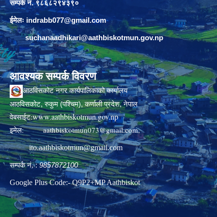
सम्पर्क नं. ९८६८२९४३९०
ईमेलः
indrabb077@gmail.com
suchanaadhikari@aathbiskotmun.gov.np
आवश्यक सम्पर्क विवरण
आठविसकोट नगर कार्यपालिकाको कार्यालय
आठविसकोट, रुकुम (पश्चिम), कर्णाली प्रदेश, नेपाल
www.aathbiskotmun.gov.np
वेबसाईट:
इमेल:
aathbiskotmun073@gmail.com
,
ito.aathbiskotmun@gmail.com
सम्पर्क नं. :
9857872100
Google Plus Code:- Q9P2+MP Aathbiskot